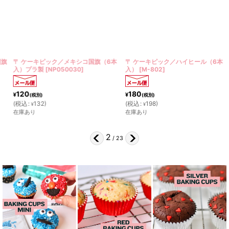
〒 ケーキピック／メキシコ国旗（6本
〒 ケーキピック／ハイヒール（6本
入）プラ製
[
NP050030
]
入）
[
M-802
]
120
180
¥
¥
(税別)
(税別)
(
税込
:
132
)
(
税込
:
198
)
¥
¥
在庫あり
在庫あり
2
/
23