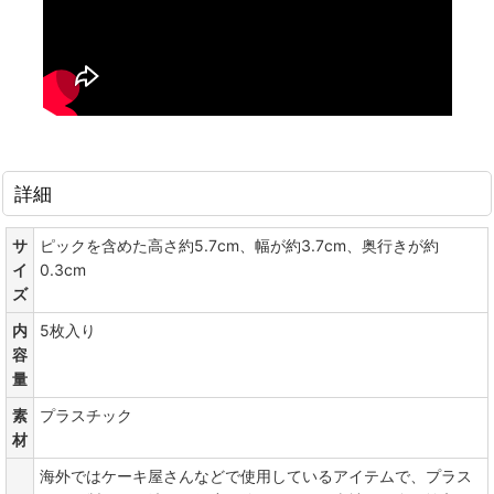
詳細
サ
ピックを含めた高さ約5.7cm、幅が約3.7cm、奥行きが約
イ
0.3cm
ズ
内
5枚入り
容
量
素
プラスチック
材
海外ではケーキ屋さんなどで使用しているアイテムで、プラス