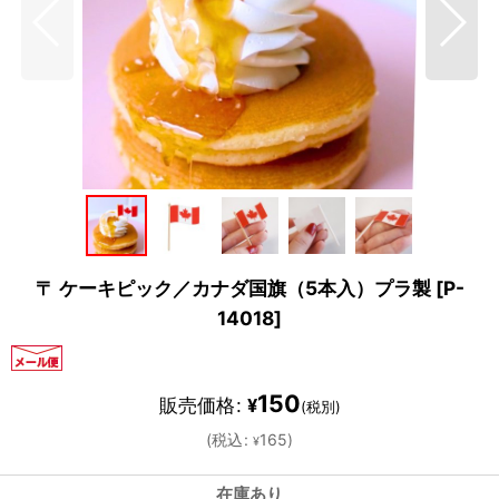
〒 ケーキピック／カナダ国旗（5本入）プラ製
[
P-
14018
]
150
販売価格
:
¥
(税別)
(
税込
:
165
)
¥
在庫あり