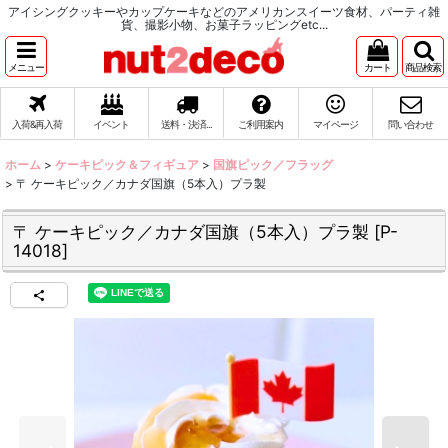
アイシングクッキーやカップケーキなどのアメリカンスイーツ食材、パーティ雑
貨、撮影小物、お菓子ラッピングetc...
メニュー
カート
商品検索
入荷&再入荷
イベント
送料・決済...
ご利用案内
マイページ
問い合わせ
ホーム
>
ケーキピック＆フィギュア
>
国旗ピック／フラッグ
>
〒 ケーキピック／カナダ国旗（5本入）プラ製
〒 ケーキピック／カナダ国旗（5本入）プラ製
[
P-
14018
]