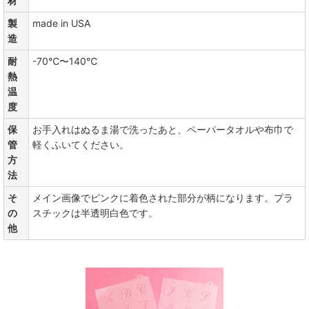
材
製
made in USA
造
耐
-70℃〜140℃
熱
温
度
保
お手入れはぬるま湯で洗ったあと、ペーパータオルや布巾で
管
軽くふいてください。
方
法
そ
メイン画像でピンクに着色された部分が柄になります。プラ
の
スチックは半透明白色です。
他