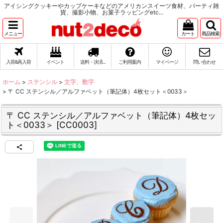
アイシングクッキーやカップケーキなどのアメリカンスイーツ食材、パーティ雑
貨、撮影小物、お菓子ラッピングetc...
メニュー
カート
商品検索
入荷&再入荷
イベント
送料・決済...
ご利用案内
マイページ
問い合わせ
ホーム
>
ステンシル
>
文字、数字
>
〒 CC ステンシル／アルファベット（筆記体）4枚セット＜0033＞
〒 CC ステンシル／アルファベット（筆記体）4枚セッ
ト＜0033＞
[
CC0003
]