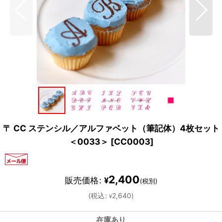
〒 CC ステンシル／アルファベット（筆記体）4枚セット
＜0033＞
[
CC0003
]
2,400
販売価格
:
¥
(税別)
(
税込
:
2,640
)
¥
在庫あり