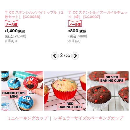
〒 CC ステンシル／パイナップル（２
〒 CC ステンシル／アーガイルチェッ
枚セット）
[
CC0088
]
ク（線）
[
CC0007
]
1,400
800
¥
¥
(税別)
(税別)
(
税込
:
1,540
)
(
税込
:
880
)
¥
¥
在庫あり
在庫あり
2
/
23
ミニベーキングカップ
｜
レギュラーサイズのベーキングカップ