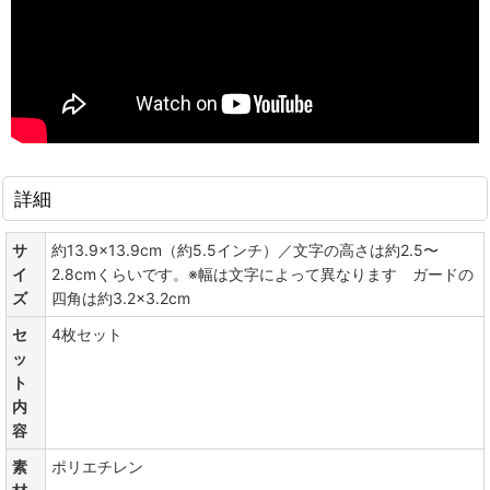
詳細
サ
約13.9×13.9cm（約5.5インチ）／文字の高さは約2.5〜
イ
2.8cmくらいです。※幅は文字によって異なります ガードの
ズ
四角は約3.2×3.2cm
セ
4枚セット
ッ
ト
内
容
素
ポリエチレン