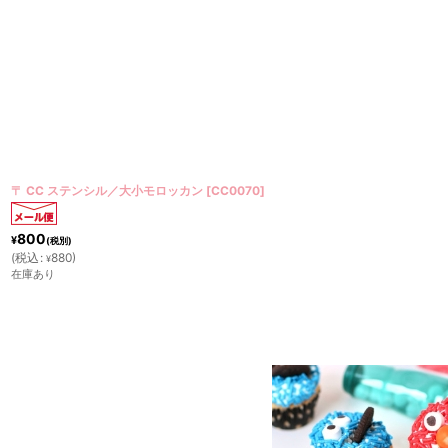
〒 CC ステンシル／シンプル斜めストライプ2＜0083＞
[
CC0023
]
800
¥
(税別)
(
税込
:
880
)
¥
在庫あり