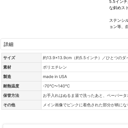
5.5イ
な斜めス
ステンシ
ョン等、
詳細
サイズ
約13.9×13.9cm（約5.5インチ）／ひとつのダイ
素材
ポリエチレン
製造
made in USA
耐熱温度
-70℃〜140℃
保管方法
お手入れはぬるま湯で洗ったあと、ペーパータ
その他
メイン画像でピンクに着色された部分が柄にな