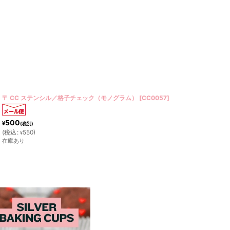
〒 CC ステンシル／アーガイルチェック（線）
[
CC0007
]
800
¥
(税別)
(
税込
:
880
)
¥
在庫あり