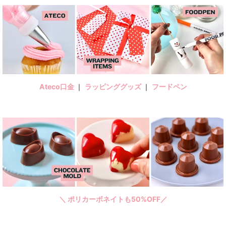
Ateco口金
｜
ラッピンググッズ
｜
フードペン
＼ ポリカーボネイトも50%OFF／