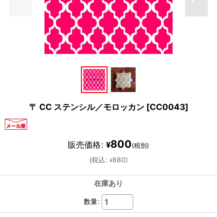
〒 CC ステンシル／モロッカン
[
CC0043
]
800
販売価格
:
¥
(税別)
(
税込
:
880
)
¥
在庫あり
数量
: