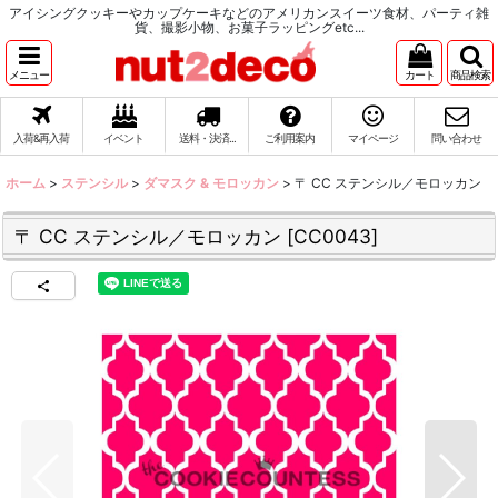
アイシングクッキーやカップケーキなどのアメリカンスイーツ食材、パーティ雑
貨、撮影小物、お菓子ラッピングetc...
メニュー
カート
商品検索
入荷&再入荷
イベント
送料・決済...
ご利用案内
マイページ
問い合わせ
ホーム
>
ステンシル
>
ダマスク & モロッカン
>
〒 CC ステンシル／モロッカン
〒 CC ステンシル／モロッカン
[
CC0043
]