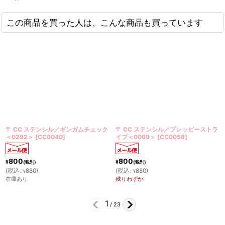
この商品を買った人は、こんな商品も買っています
ギンガムチェック
〒 CC ステンシル／プレッピーストラ
〒 CC ステンシル／レ
イプ＜0069＞
[
CC0058
]
[
CC0064
]
800
800
¥
¥
(税別)
(税別)
(
税込
:
880
)
(
税込
:
880
)
¥
¥
残りわずか
在庫あり
2
/
23