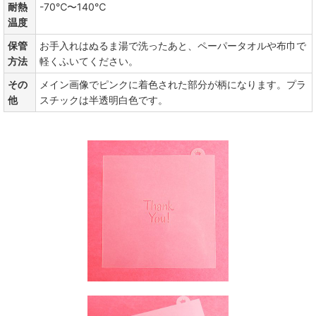
耐熱
-70℃〜140℃
温度
保管
お手入れはぬるま湯で洗ったあと、ペーパータオルや布巾で
方法
軽くふいてください。
その
メイン画像でピンクに着色された部分が柄になります。プラ
他
スチックは半透明白色です。