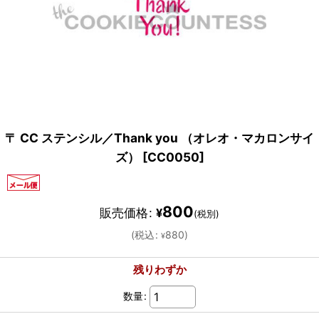
〒 CC ステンシル／Thank you （オレオ・マカロンサイ
ズ）
[
CC0050
]
800
販売価格
:
¥
(税別)
(
税込
:
880
)
¥
残りわずか
数量
: