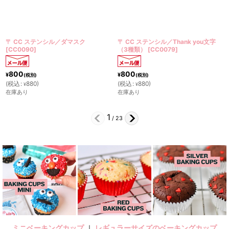
シル／ダマスク
〒 CC ステンシル／Thank you文字
〒 CC ステン
（3種類）
[
CC0079
]
（２枚セット）
[
800
1,400
¥
¥
(税別)
(税別)
(
税込
:
880
)
(
税込
:
1,540
)
¥
¥
在庫あり
残りわずか
2
/
23
ミニベーキングカップ
｜
レギュラーサイズのベーキングカップ