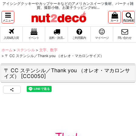
アイシングクッキーやカップケーキなどのアメリカンスイーツ食材、パーティ雑
貨、撮影小物、お菓子ラッピングetc...
メニュー
カート
商品検索
入荷&再入荷
イベント
送料・決済...
ご利用案内
マイページ
問い合わせ
ホーム
>
ステンシル
>
文字、数字
>
〒 CC ステンシル／Thank you （オレオ・マカロンサイズ）
〒 CC ステンシル／Thank you （オレオ・マカロンサ
イズ）
[
CC0050
]