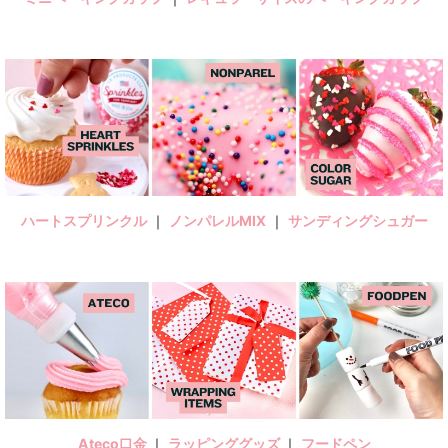
ハートスプリンクル
｜
ノンパレルMIX
｜
サンディングシュガー
Ateco口金
｜
ラッピンググッズ
｜
フードペン