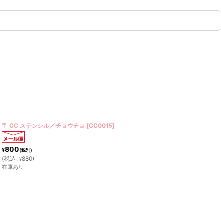
〒 CC ステンシル／キャンディハーツ（１枚）
[
CC0018
]
800
¥
(税別)
(
税込
:
880
)
¥
在庫あり