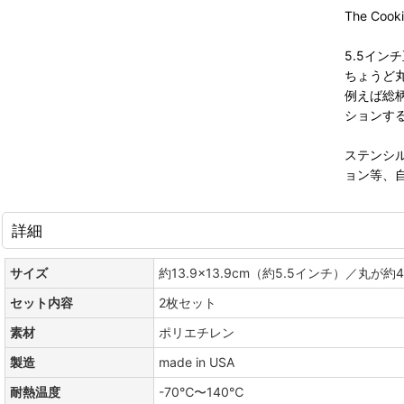
The Co
5.5イ
ちょうど
例えば総
ションす
ステンシ
ョン等、
詳細
サイズ
約13.9×13.9cm（約5.5インチ）／丸が約4
セット内容
2枚セット
素材
ポリエチレン
製造
made in USA
耐熱温度
-70℃〜140℃