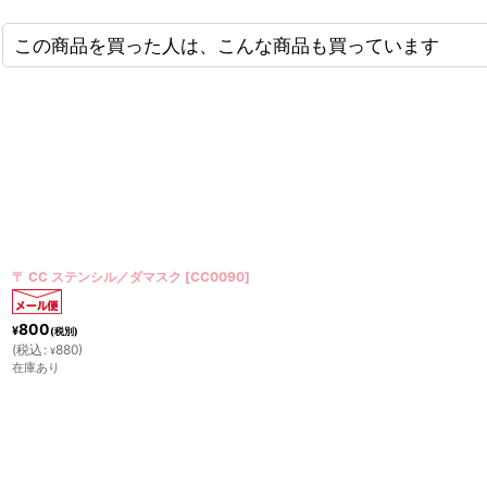
この商品を買った人は、こんな商品も買っています
〒 CC ステンシル／キャンディハーツ（２枚セット）
[
CC0112
]
1,400
¥
(税別)
(
税込
:
1,540
)
¥
残りわずか