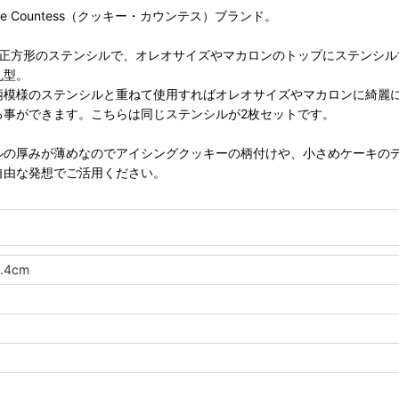
okie Countess（クッキー・カウンテス）ブランド。
ンチ正方形のステンシルで、オレオサイズやマカロンのトップにステンシル
丸型。
柄模様のステンシルと重ねて使用すればオレオサイズやマカロンに綺麗
る事ができます。こちらは同じステンシルが2枚セットです。
ルの厚みが薄めなのでアイシングクッキーの柄付けや、小さめケーキの
自由な発想でご活用ください。
.4cm