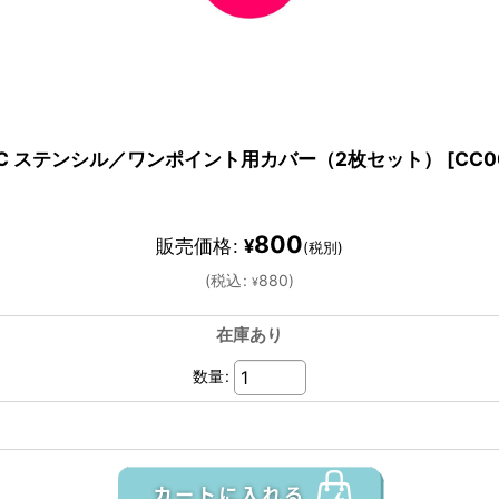
CC ステンシル／ワンポイント用カバー（2枚セット）
[
CC0
800
販売価格
:
¥
(税別)
(
税込
:
880
)
¥
在庫あり
数量
: