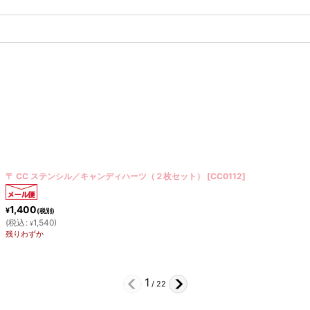
〒 CC ステンシル／チョウチョ
[
CC0015
]
800
¥
(税別)
(
税込
:
880
)
¥
在庫あり
2
/
22