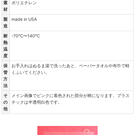
素
ポリエチレン
材
製
made in USA
造
耐
-70℃〜140℃
熱
温
度
保
お手入れはぬるま湯で洗ったあと、ペーパータオルや布巾で軽
管
くふいてください。
方
法
そ
メイン画像でピンクに着色された部分が柄になります。プラス
の
チックは半透明白色です。
他