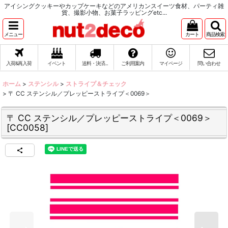
アイシングクッキーやカップケーキなどのアメリカンスイーツ食材、パーティ雑
貨、撮影小物、お菓子ラッピングetc...
メニュー
カート
商品検索
入荷&再入荷
イベント
送料・決済...
ご利用案内
マイページ
問い合わせ
ホーム
>
ステンシル
>
ストライプ＆チェック
>
〒 CC ステンシル／プレッピーストライプ＜0069＞
〒 CC ステンシル／プレッピーストライプ＜0069＞
[
CC0058
]