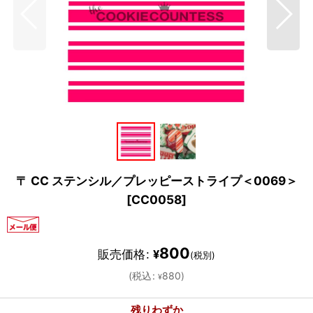
〒 CC ステンシル／プレッピーストライプ＜0069＞
[
CC0058
]
800
販売価格
:
¥
(税別)
(
税込
:
880
)
¥
残りわずか