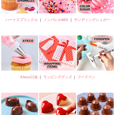
ハートスプリンクル
｜
ノンパレルMIX
｜
サンディングシュガー
Ateco口金
｜
ラッピンググッズ
｜
フードペン