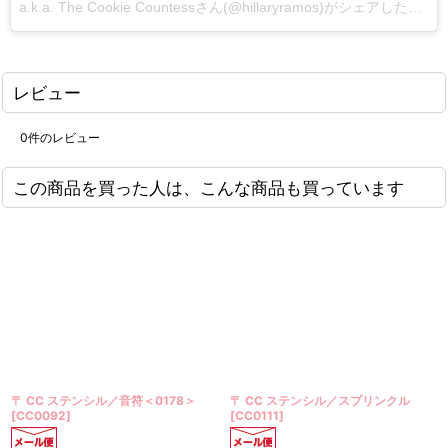
a.k.a. The Cookie Countessさん(@hillaryramos)がシェアした投稿
レビュー
0
件のレビュー
この商品を買った人は、こんな商品も買っています
音符＜0178＞
〒 CC ステンシル／スプリンクル
〒 CC ステンシル／ハ
[
CC0111
]
[
CC0082
]