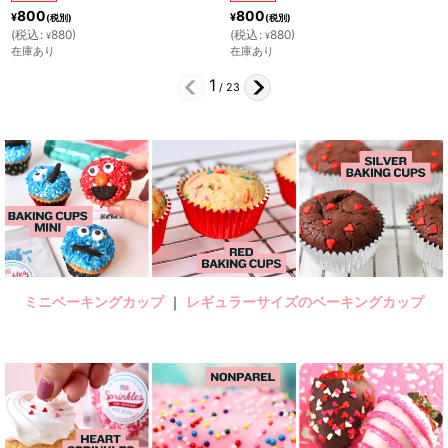
800
800
¥
¥
(税別)
(税別)
(
税込
:
880
)
(
税込
:
880
)
¥
¥
在庫あり
在庫あり
2
/
23
ミニベーキングカップ
｜
レギュラーサイズのベーキングカップ