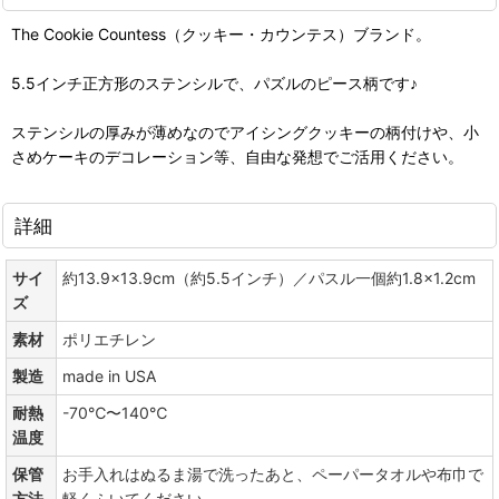
The Cookie Countess（クッキー・カウンテス）ブランド。
5.5インチ正方形のステンシルで、パズルのピース柄です♪
ステンシルの厚みが薄めなのでアイシングクッキーの柄付けや、小
さめケーキのデコレーション等、自由な発想でご活用ください。
詳細
サイ
約13.9×13.9cm（約5.5インチ）／パスル一個約1.8×1.2cm
ズ
素材
ポリエチレン
製造
made in USA
耐熱
-70℃〜140℃
温度
保管
お手入れはぬるま湯で洗ったあと、ペーパータオルや布巾で
方法
軽くふいてください。