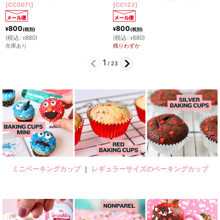
[
CC122
]
＜0077＞
[
CC0078
800
800
¥
¥
(税別)
(税別)
(
税込
:
880
)
(
税込
:
880
)
¥
¥
残りわずか
残りわずか
2
/
23
ミニベーキングカップ
｜
レギュラーサイズのベーキングカップ