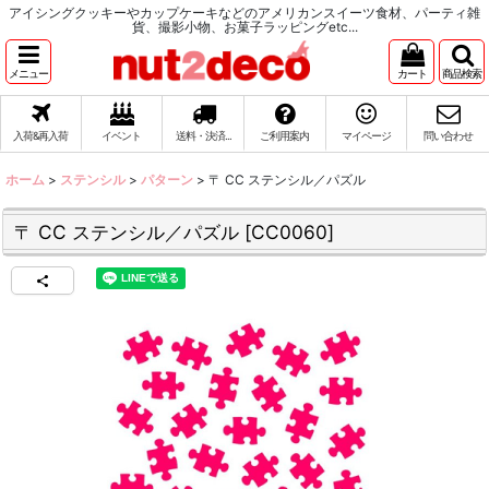
アイシングクッキーやカップケーキなどのアメリカンスイーツ食材、パーティ雑
貨、撮影小物、お菓子ラッピングetc...
メニュー
カート
商品検索
入荷&再入荷
イベント
送料・決済...
ご利用案内
マイページ
問い合わせ
ホーム
>
ステンシル
>
パターン
>
〒 CC ステンシル／パズル
〒 CC ステンシル／パズル
[
CC0060
]