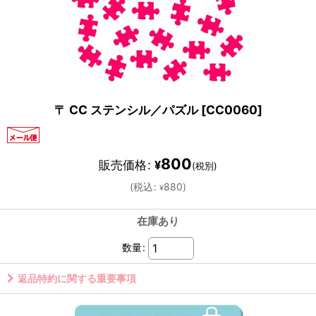
〒 CC ステンシル／パズル
[
CC0060
]
800
販売価格
:
¥
(税別)
(
税込
:
880
)
¥
在庫あり
数量
:
返品特約に関する重要事項