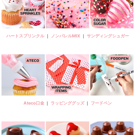
ハートスプリンクル
｜
ノンパレルMIX
｜
サンディングシュガー
Ateco口金
｜
ラッピンググッズ
｜
フードペン