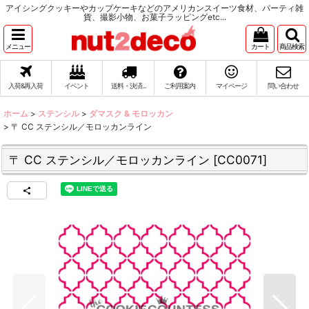
アイシングクッキーやカップケーキなどのアメリカンスイーツ食材、パーティ雑
貨、撮影小物、お菓子ラッピングetc...
メニュー
カート
商品検索
入荷&再入荷
イベント
送料・決済...
ご利用案内
マイページ
問い合わせ
ホーム
>
ステンシル
>
ダマスク & モロッカン
>
〒 CC ステンシル／モロッカンライン
〒 CC ステンシル／モロッカンライン
[
CC0071
]