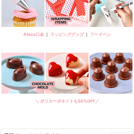
Ateco口金
｜
ラッピンググッズ
｜
フードペン
＼ ポリカーボネイトも50%OFF／