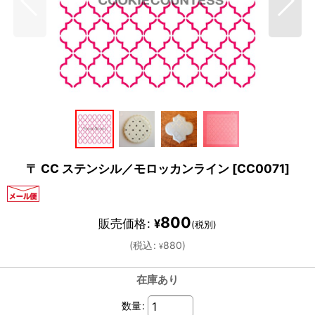
〒 CC ステンシル／モロッカンライン
[
CC0071
]
800
販売価格
:
¥
(税別)
(
税込
:
880
)
¥
在庫あり
数量
: