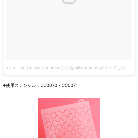
a.k.a. The Cookie Countessさん(@hillaryramos)がシェアした投稿
※使用ステンシル：CC0070・CC0071