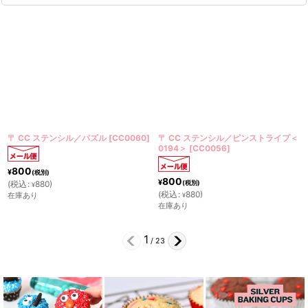
ズル
[
CC0060
]
〒 CC ステンシル／ピンストライプ＜
〒 CC ステンシル用マ
0194＞
[
CC0056
]
ーム※メール便は2点ま
800
3,000
¥
¥
(税別)
(税別)
(
税込
:
880
)
(
税込
:
3,300
)
¥
¥
在庫あり
在庫あり
2
/
23