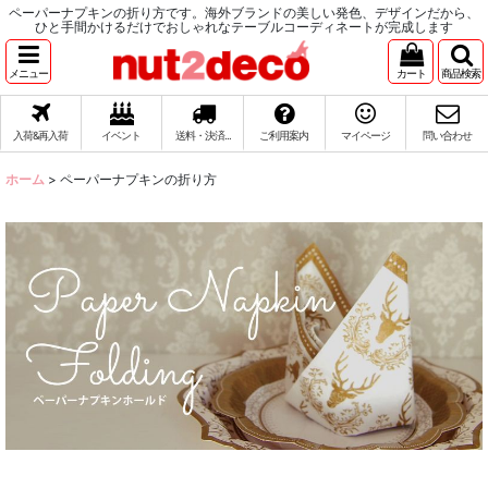
ペーパーナプキンの折り方です。海外ブランドの美しい発色、デザインだから、
ひと手間かけるだけでおしゃれなテーブルコーディネートが完成します
メニュー
カート
商品検索
入荷&再入荷
イベント
送料・決済...
ご利用案内
マイページ
問い合わせ
ホーム
>
ペーパーナプキンの折り方