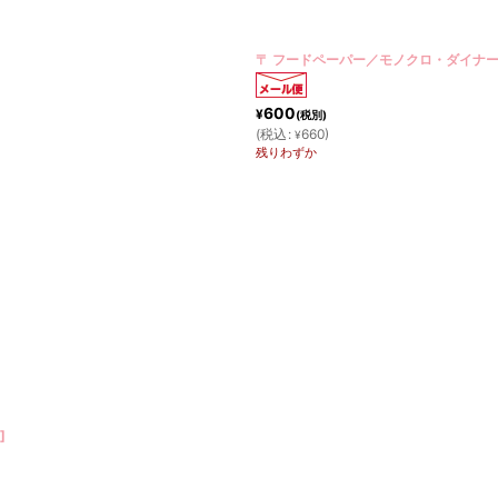
絞り込む
〒 フードペーパー／モノクロ・ダイナ
600
¥
(税別)
(
税込
:
660
)
¥
残りわずか
]