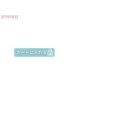
ー
[
F76193
]