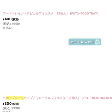
フードトレイ／トロピカルフィエスタ（12枚入）
[
FST2-FOODTRAY
]
400
¥
(税別)
(
税込
:
440
)
¥
在庫あり
〒
ポップコーン
カップ／フローラルフィエスタ（６個入）
[
FST-TREATHOLDER
300
¥
(税別)
(
税込
:
330
)
¥