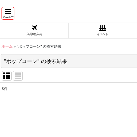
メニュー
入荷&再入荷
イベント
ホーム
>
"ポップコーン"
の
検索結果
"ポップコーン"
の
検索結果
3
件
商品検索
:
表示数
:
在庫あり
並び順
: