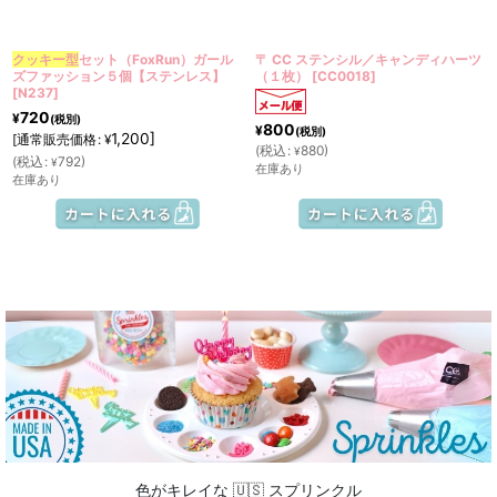
絞り込む
クッキー型
セット（FoxRun）ガール
〒 CC ステンシル／キャンディハーツ
ズファッション５個【ステンレス】
（１枚）
[
CC0018
]
[
N237
]
720
¥
(税別)
800
¥
(税別)
1,200
]
[
通常販売価格
:
¥
(
税込
:
880
)
¥
(
税込
:
792
)
¥
在庫あり
在庫あり
色がキレイな 🇺🇸 スプリンクル