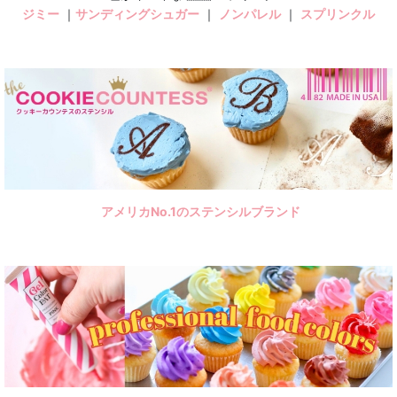
ジミー
｜
サンディングシュガー
｜
ノンパレル
｜
スプリンクル
アメリカNo.1のステンシルブランド