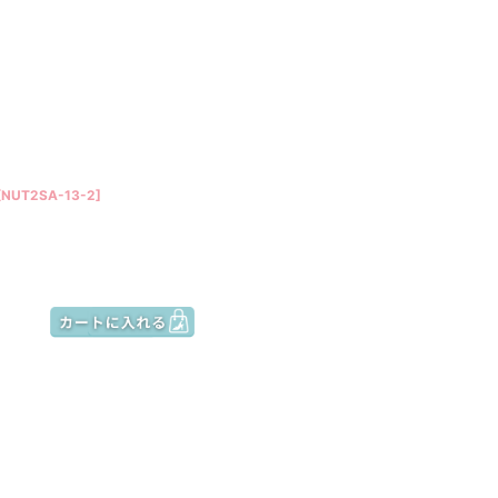
[
NUT2SA-13-2
]