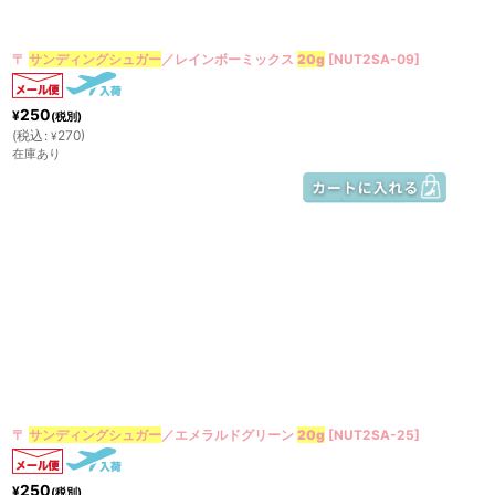
〒
サンディングシュガー
／レインボーミックス
20g
[
NUT2SA-09
]
250
¥
(税別)
(
税込
:
270
)
¥
在庫あり
〒
サンディングシュガー
／エメラルドグリーン
20g
[
NUT2SA-25
]
250
¥
(税別)