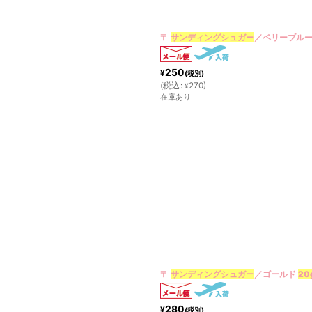
絞り込む
〒
サンディングシュガー
／ベリーブル
250
¥
(税別)
(
税込
:
270
)
¥
在庫あり
〒
サンディングシュガー
／ゴールド
20
280
¥
(税別)