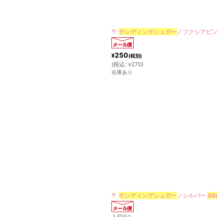
〒
サンディングシュガー
／フクシアピ
250
¥
(税別)
(
税込
:
270
)
¥
在庫あり
〒
サンディングシュガー
／シルバー
20
入荷待ち