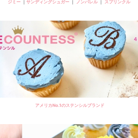
ジミー
｜
サンディングシュガー
｜
ノンパレル
｜
スプリンクル
アメリカNo.1のステンシルブランド