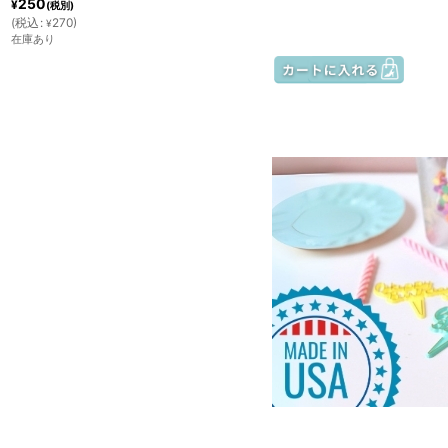
250
¥
(税別)
(
税込
:
270
)
¥
在庫あり