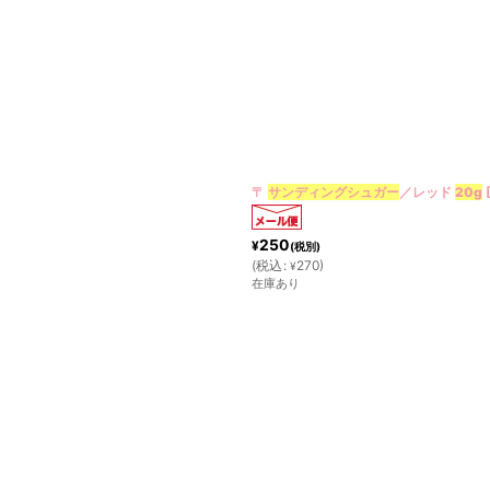
〒
サンディングシュガー
／レッド
20g
250
¥
(税別)
(
税込
:
270
)
¥
在庫あり