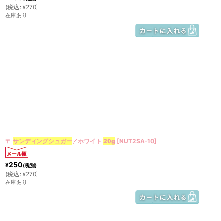
(
税込
:
270
)
¥
在庫あり
〒
サンディングシュガー
／ホワイト
20g
[
NUT2SA-10
]
250
¥
(税別)
(
税込
:
270
)
¥
在庫あり