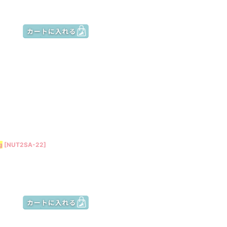
g
[
NUT2SA-22
]