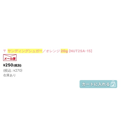
〒
サンディングシュガー
／オレンジ
20g
[
NUT2SA-15
]
250
¥
(税別)
(
税込
:
270
)
¥
在庫あり