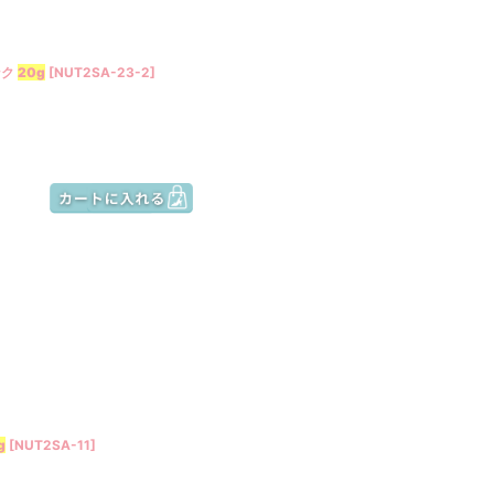
ンク
20g
[
NUT2SA-23-2
]
g
[
NUT2SA-11
]