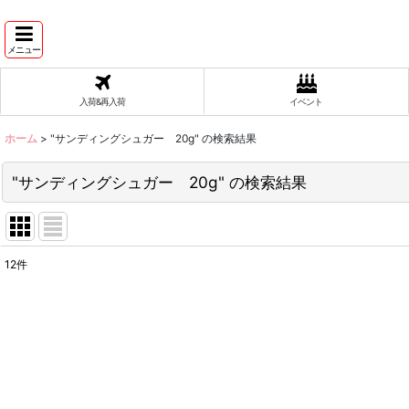
メニュー
入荷&再入荷
イベント
ホーム
>
"サンディングシュガー 20g"
の
検索結果
"サンディングシュガー 20g"
の
検索結果
12
件
商品検索
:
表示数
:
在庫あり
並び順
: