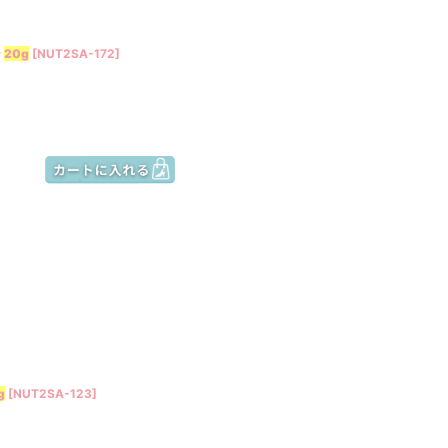
ー
20g
[
NUT2SA-172
]
g
[
NUT2SA-123
]