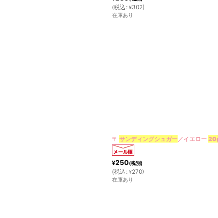
(
税込
:
302
)
¥
在庫あり
〒
サンディングシュガー
／イエロー
20
250
¥
(税別)
(
税込
:
270
)
¥
在庫あり