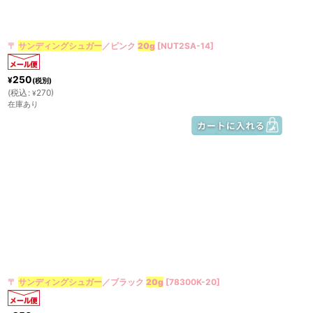
〒
サンディングシュガー
／ピンク
20g
[
NUT2SA-14
]
250
¥
(税別)
(
税込
:
270
)
¥
在庫あり
〒
サンディングシュガー
／ブラック
20g
[
78300K-20
]