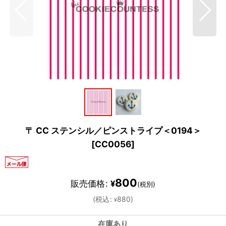
〒 CC ステンシル／ピンストライプ＜0194＞
[
CC0056
]
800
販売価格
:
¥
(税別)
(
税込
:
880
)
¥
在庫あり