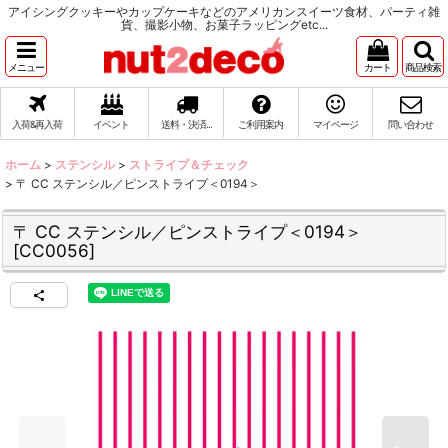
アイシングクッキーやカップケーキなどのアメリカンスイーツ食材、パーティ雑
貨、撮影小物、お菓子ラッピングetc...
メニュー
カート
商品検索
入荷&再入荷
イベント
送料・決済...
ご利用案内
マイページ
問い合わせ
ホーム
>
ステンシル
>
ストライプ＆チェック
>
〒 CC ステンシル／ピンストライプ＜0194＞
〒 CC ステンシル／ピンストライプ＜0194＞
[
CC0056
]