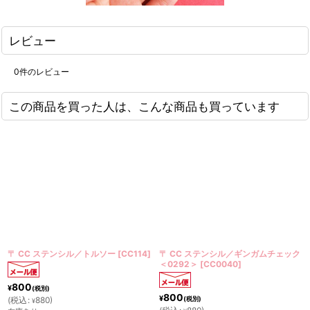
レビュー
0
件のレビュー
この商品を買った人は、こんな商品も買っています
／トルソー
[
CC114
]
〒 CC ステンシル／ギンガムチェック
〒 CC ステンシル／
＜0292＞
[
CC0040
]
ライプ2＜0083＞
[
C
800
800
¥
¥
(税別)
(税別)