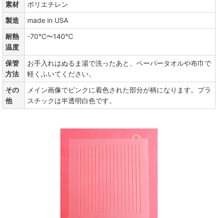
素材
ポリエチレン
製造
made in USA
耐熱
-70℃〜140℃
温度
保管
お手入れはぬるま湯で洗ったあと、ペーパータオルや布巾で
方法
軽くふいてください。
その
メイン画像でピンクに着色された部分が柄になります。プラ
他
スチックは半透明白色です。