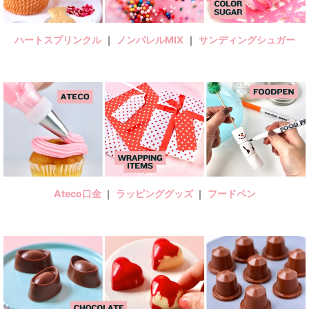
ハートスプリンクル
｜
ノンパレルMIX
｜
サンディングシュガー
Ateco口金
｜
ラッピンググッズ
｜
フードペン