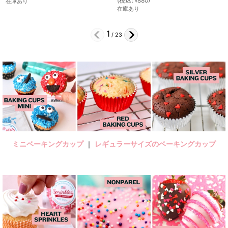
(
税込
:
880
)
(
税込
:
880
)
¥
¥
在庫あり
在庫あり
2
/
23
ミニベーキングカップ
｜
レギュラーサイズのベーキングカップ