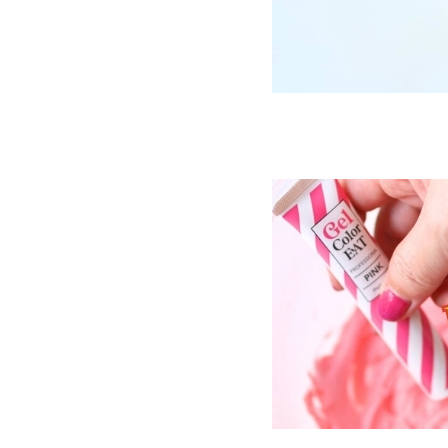
🍁 秋
☃️ 冬
🐇 イースター
👛 母の日
☂️ 雨の日
🔧 父の日（ボーイズ）
🏆 スポーツ
👠 ガールズ
❤︎ LOVEハート
🍫 バレンタイン