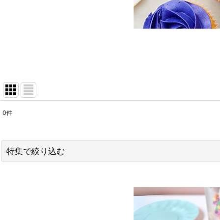
0
件
表示数
:
在庫あり
特集で絞り込む
並び順
:
今月のスペシャルSALE
バレンタイン・スプリンクル