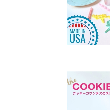
＼50%OFF／ポリカーボネート型
クリスマスパーティー
メール便でお届けできる20g
アマゾンFBAからすぐお届けできます
🇮🇹 ジェルカラーイート
🇺🇸 スプリンクル
🎂 バースデー
💍 ウエディング
🍼 ベビー
🍡 春
🍧 夏