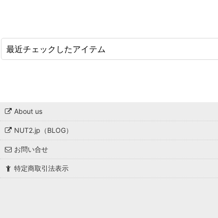
🎃 ハロウィン
🎄 クリスマス
🍾 ニューイヤー
最近チェックしたアイテム
ピンク
レッド
オレンジ
About us
イエロー
NUT2.jp（BLOG）
お問い合せ
グリーン
特定商取引法表示
ブルー
パープル
ブラック