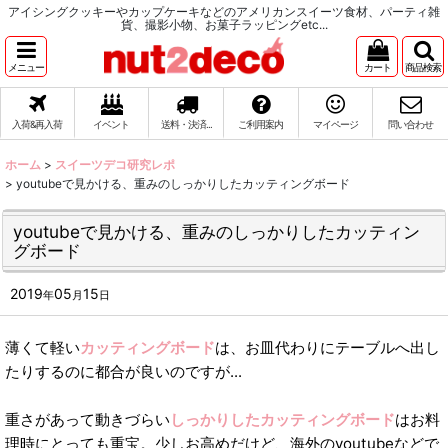
アイシングクッキーやカップケーキなどのアメリカンスイーツ食材、パーティ雑
貨、撮影小物、お菓子ラッピングetc...
メニュー
カート
商品検索
入荷&再入荷
イベント
送料・決済...
ご利用案内
マイページ
問い合わせ
ホーム
>
スイーツデコ研究レポ
>
youtubeで見かける、重みのしっかりしたカッティングボード
youtubeで見かける、重みのしっかりしたカッティン
グボード
2019
05
15
年
月
日
薄くて軽い
カッティングボード
は、お皿代わりにテーブルへ出し
たりするのに都合が良いのですが...
重さがあって動きづらい
しっかりしたカッティングボード
はお料
理時にとっても重宝。少しお高めだけど、海外のyoutubeなどで