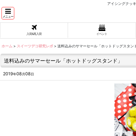
アイシングクッキ
メニュー
入荷&再入荷
イベント
ホーム
>
スイーツデコ研究レポ
>
送料込みのサマーセール「ホットドッグスタン
送料込みのサマーセール「ホットドッグスタンド」
2019
08
08
年
月
日