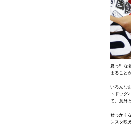
夏っ!!!
まること
いろんな
トドッグ
て、意外
せっかく
ンスタ映