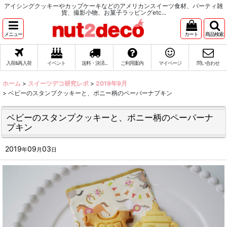
アイシングクッキーやカップケーキなどのアメリカンスイーツ食材、パーティ雑
貨、撮影小物、お菓子ラッピングetc...
メニュー
カート
商品検索
入荷&再入荷
イベント
送料・決済...
ご利用案内
マイページ
問い合わせ
ホーム
>
スイーツデコ研究レポ
>
2019年9月
>
ベビーのスタンプクッキーと、ポニー柄のペーパーナプキン
ベビーのスタンプクッキーと、ポニー柄のペーパーナ
プキン
2019
09
03
年
月
日