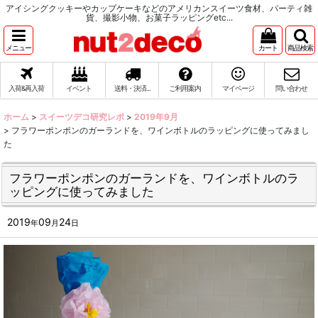
アイシングクッキーやカップケーキなどのアメリカンスイーツ食材、パーティ雑
貨、撮影小物、お菓子ラッピングetc...
メニュー
カート
商品検索
入荷&再入荷
イベント
送料・決済...
ご利用案内
マイページ
問い合わせ
ホーム
>
スイーツデコ研究レポ
>
2019年9月
>
フラワーポンポンのガーランドを、ワインボトルのラッピングに使ってみまし
た
フラワーポンポンのガーランドを、ワインボトルのラ
ッピングに使ってみました
2019
09
24
年
月
日