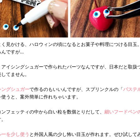
よく見かける、ハロウィンの頃になるとお菓子や料理につける目玉
んですが...
、アイシングシュガーで作られたパーツなんですが、日本だと取扱
売してません。
シングシュガー
で作るのもいいんですが、スプリンクルの「
パステ
を使うと、案外簡単に作れちゃいます。
コンフェッティの中から白い粒を数個とりだして、
細いフードペン
す。
ルーを少し使う
と外国人風の少し怖い目玉が作れます。ぜひ試して