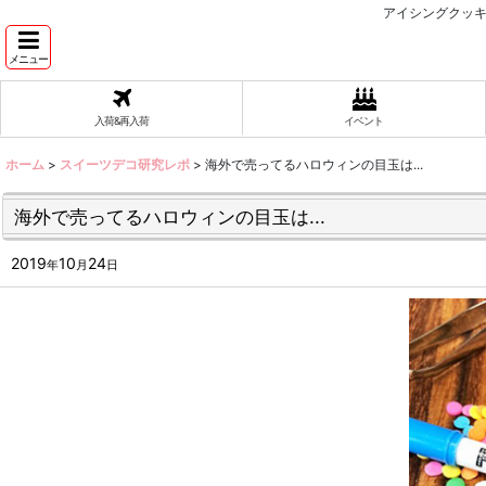
アイシングクッキ
メニュー
入荷&再入荷
イベント
ホーム
>
スイーツデコ研究レポ
>
海外で売ってるハロウィンの目玉は...
海外で売ってるハロウィンの目玉は...
2019
10
24
年
月
日