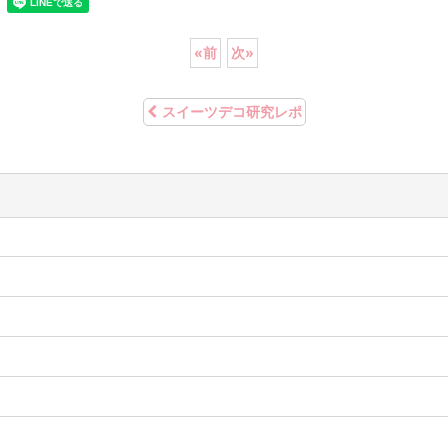
«
前
次
»
スイーツデコ研究レポ