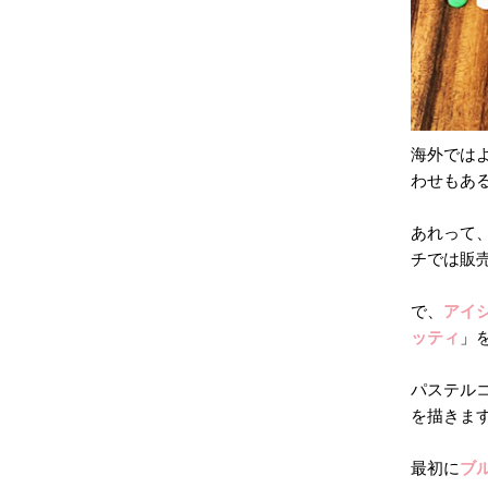
海外では
わせもある
あれって
チでは販
で、
アイ
ッティ
」
パステル
を描きま
最初に
ブ