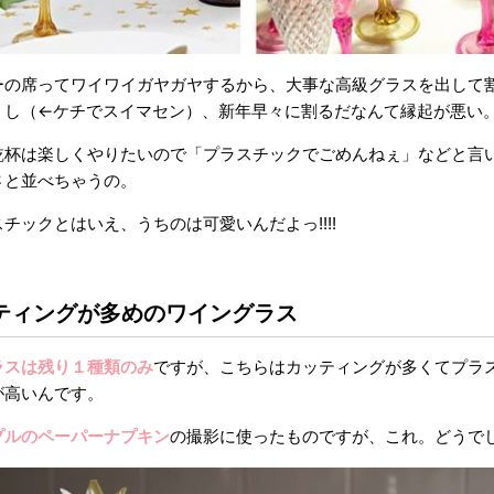
ーの席ってワイワイガヤガヤするから、大事な高級グラスを出して
くし（←ケチでスイマセン）、新年早々に割るだなんて縁起が悪い
乾杯は楽しくやりたいので「プラスチックでごめんねぇ」などと言
さと並べちゃうの。
チックとはいえ、うちのは可愛いんだよっ!!!!
ティングが多めのワイングラス
ラスは残り１種類のみ
ですが、こちらはカッティングが多くてプラ
が高いんです。
プルのペーパーナプキン
の撮影に使ったものですが、これ。どうで