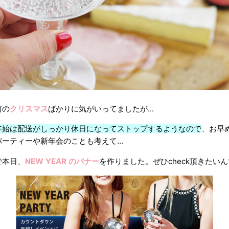
前の
クリスマス
ばかりに気がいってましたが...
年始は配送がしっかり休日になってストップするようなので
、お早
ーティーや新年会のことも考えて...
で本日、
NEW YEAR のバナー
を作りました。ぜひcheck頂きたいんで