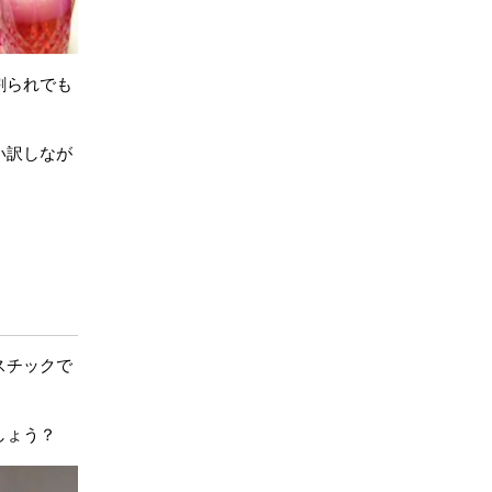
割られでも
。
い訳しなが
スチックで
しょう？