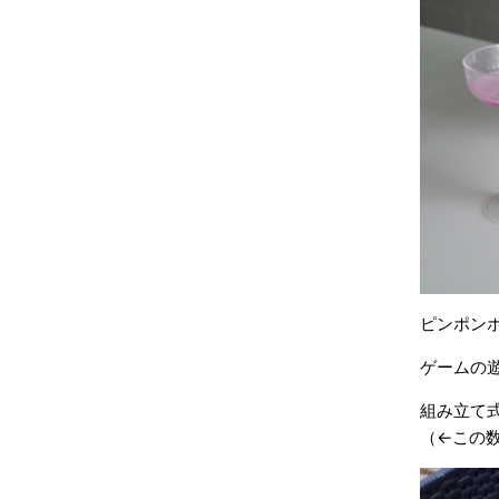
ピンポン
ゲームの遊
組み立て
（←この