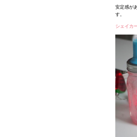
安定感が
す。
シェイカ