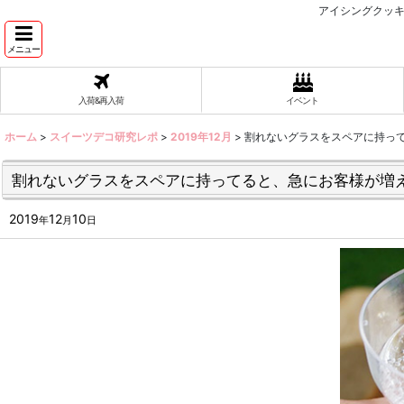
アイシングクッキ
メニュー
入荷&再入荷
イベント
ホーム
>
スイーツデコ研究レポ
>
2019年12月
>
割れないグラスをスペアに持っ
割れないグラスをスペアに持ってると、急にお客様が増
2019
12
10
年
月
日