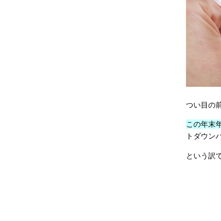
つい目の
この年末
トダウンパ
という訳