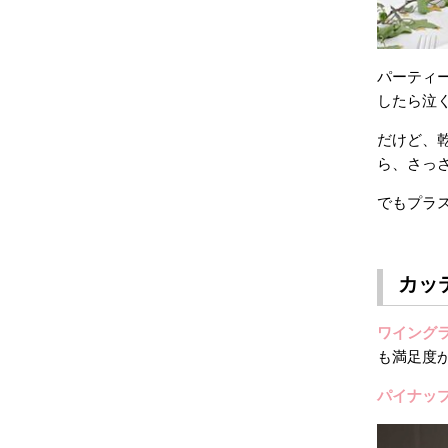
パーティ
したら泣
だけど、
ら、さっ
でもプラス
カッ
ワイング
も満足度
パイナッ