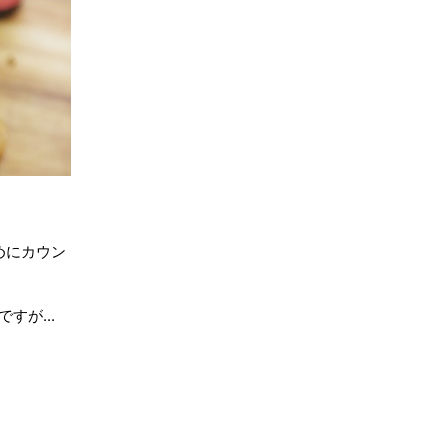
めにカウン
すが...