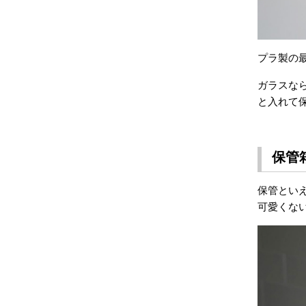
プラ製の
ガラスな
と入れて
保管
保管とい
可愛くな