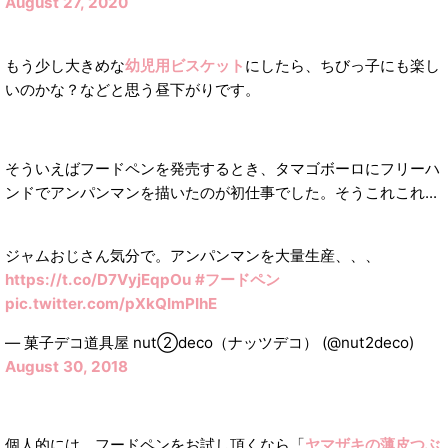
August 27, 2020
もう少し大きめな
幼児用ビスケット
にしたら、ちびっ子にも楽し
いのかな？などと思う昼下がりです。
そういえばフードペンを発売するとき、タマゴボーロにフリーハ
ンドでアンパンマンを描いたのが初仕事でした。そうこれこれ...
ジャムおじさん気分で。アンパンマンを大量生産、、、
https://t.co/D7VyjEqpOu
#フードペン
pic.twitter.com/pXkQImPIhE
— 菓子デコ道具屋 nut②deco（ナッツデコ） (@nut2deco)
August 30, 2018
個人的には、フードペンをお試し頂くなら「
ヤマザキの薄皮つぶ