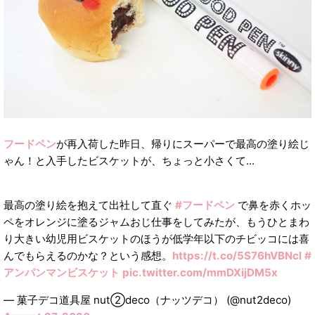
フードペン
が再入荷した昨日、帰りにスーパーで最高の塗り絵じ
ゃん！と入手したビスケットが、ちょっと小さくて...
最高の塗り絵を抱えて出社して直ぐ
#フードペン
で鼻を赤くホッ
ペをオレンジに塗るジャムおじ仕事をしてみたが、もうひとまわ
り大きい幼児用ビスケットのほうが低学年以下のチビッコには喜
んでもらえるのかな？という感想。
https://t.co/5S76hVBNcl
#
アンパンマンビスケット
pic.twitter.com/mmDXijDM5x
— 菓子デコ道具屋 nut②deco（ナッツデコ） (@nut2deco)