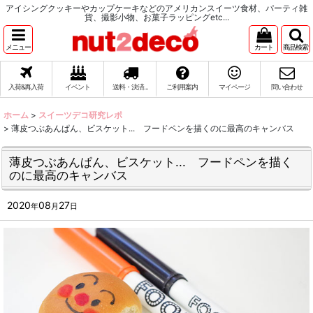
アイシングクッキーやカップケーキなどのアメリカンスイーツ食材、パーティ雑
貨、撮影小物、お菓子ラッピングetc...
メニュー
カート
商品検索
入荷&再入荷
イベント
送料・決済...
ご利用案内
マイページ
問い合わせ
ホーム
>
スイーツデコ研究レポ
>
薄皮つぶあんぱん、ビスケット... フードペンを描くのに最高のキャンバス
薄皮つぶあんぱん、ビスケット... フードペンを描く
のに最高のキャンバス
2020
08
27
年
月
日