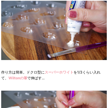
作り方は簡単。ドクロ型に
スーパーホワイト
を1/3くらい入れ
て、
Wiltonの筆
で伸ばす...