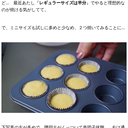
ど... 最近あたし『
レギュラーサイズは半分
』でやると理想的な
のが焼ける気がしてて。
で、ミニサイズも試しに多めと少なめ、２つ焼いてみることに...
下写真の左が多めで、隣同士がくっついて串団子状態... 右は通