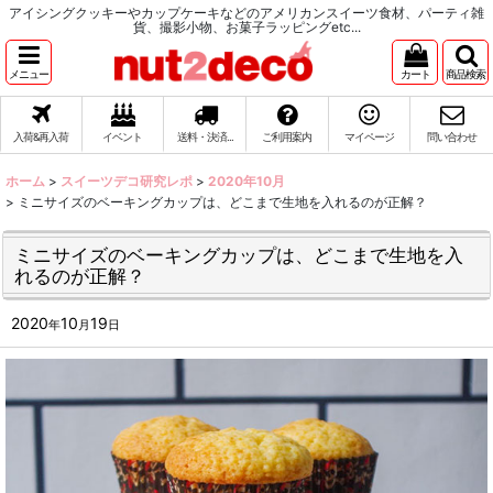
アイシングクッキーやカップケーキなどのアメリカンスイーツ食材、パーティ雑
貨、撮影小物、お菓子ラッピングetc...
メニュー
カート
商品検索
入荷&再入荷
イベント
送料・決済...
ご利用案内
マイページ
問い合わせ
ホーム
>
スイーツデコ研究レポ
>
2020年10月
>
ミニサイズのベーキングカップは、どこまで生地を入れるのが正解？
ミニサイズのベーキングカップは、どこまで生地を入
れるのが正解？
2020
10
19
年
月
日