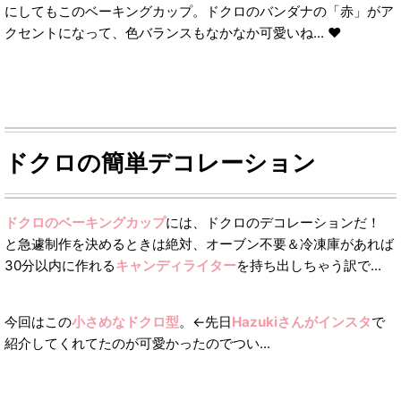
にしてもこのベーキングカップ。ドクロのバンダナの「赤」がア
クセントになって、色バランスもなかなか可愛いね... ❤︎
ドクロの簡単デコレーション
ドクロのベーキングカップ
には、ドクロのデコレーションだ！
と急遽制作を決めるときは絶対、オーブン不要＆冷凍庫があれば
30分以内に作れる
キャンディライター
を持ち出しちゃう訳で...
今回はこの
小さめなドクロ型
。←先日
Hazukiさんがインスタ
で
紹介してくれてたのが可愛かったのでつい...