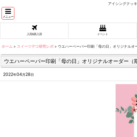
アイシングクッキ
メニュー
入荷&再入荷
イベント
ホーム
>
スイーツデコ研究レポ
>
ウエハーペーパー印刷「母の日」オリジナルオ
ウエハーペーパー印刷「母の日」オリジナルオーダー（
2022
04
28
年
月
日