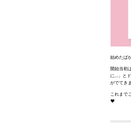
始めたばか
開始当初
に...」
がでてきま
これまで
❤︎