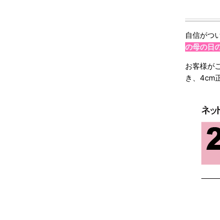
自信がつ
の母の日
お客様が
き、4cm