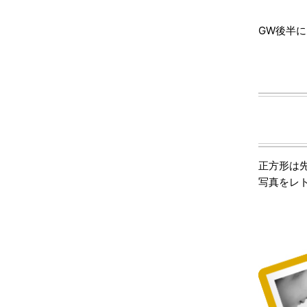
GW後半
正方形は
写真をレ