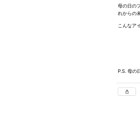
母の日の
れからの未
こんなア
P.S. 