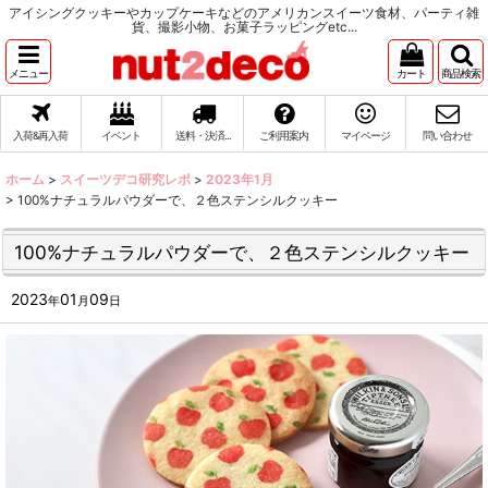
アイシングクッキーやカップケーキなどのアメリカンスイーツ食材、パーティ雑
貨、撮影小物、お菓子ラッピングetc...
メニュー
カート
商品検索
入荷&再入荷
イベント
送料・決済...
ご利用案内
マイページ
問い合わせ
ホーム
>
スイーツデコ研究レポ
>
2023年1月
>
100%ナチュラルパウダーで、２色ステンシルクッキー
100%ナチュラルパウダーで、２色ステンシルクッキー
2023
01
09
年
月
日