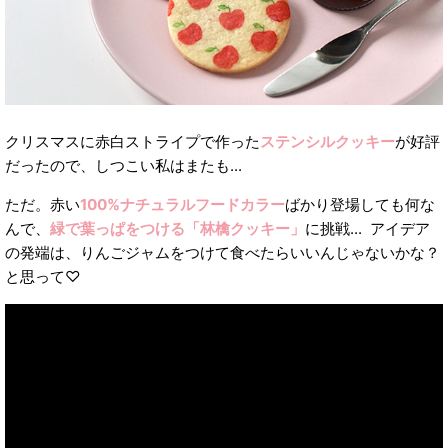
クリスマスに赤白ストライプで作った
ステンシルクッキー
が好評
だったので、しつこい私はまたも...
ただ。赤い
100%ナチュラルフードカラー
ばかり登場しても何な
んで、
緑で葉っぱをつける「林檎クッキー」
に挑戦... アイデア
の発端は、りんごジャムをつけて食べたらいいんじゃないかな？
と思って♡