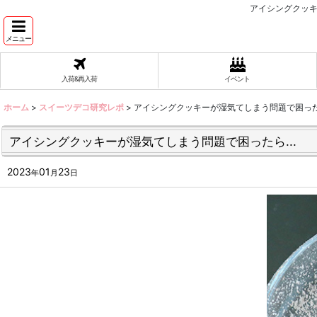
アイシングクッキ
メニュー
入荷&再入荷
イベント
ホーム
>
スイーツデコ研究レポ
>
アイシングクッキーが湿気てしまう問題で困ったら
アイシングクッキーが湿気てしまう問題で困ったら...
2023
01
23
年
月
日