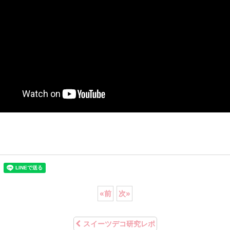
«
前
次
»
スイーツデコ研究レポ