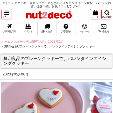
アイシングクッキーやカップケーキなどのアメリカンスイーツ食材、パーティ雑
貨、撮影小物、お菓子ラッピングetc...
メニュー
カート
商品検索
入荷&再入荷
イベント
送料・決済...
ご利用案内
マイページ
問い合わせ
ホーム
>
スイーツデコ研究レポ
>
2023年2月
>
無印良品のプレーンクッキーで、バレンタインアイシングクッキー
無印良品のプレーンクッキーで、バレンタインアイシ
ングクッキー
2023
02
08
年
月
日