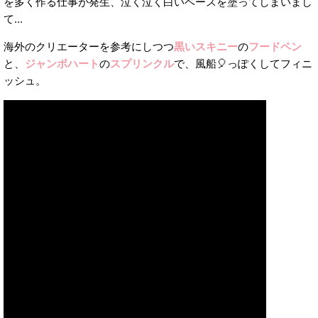
を多く作る仕事が発生、泣く泣く白いベースを塗ってしまいまし
て...
海外のクリエーターを参考にしつつ
黒いスキニー
の
フードペン
と、
ジャンボハート
の
スプリンクル
で、風船🎈っぽくしてフィニ
ッシュ。