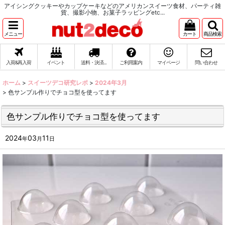
アイシングクッキーやカップケーキなどのアメリカンスイーツ食材、パーティ雑
貨、撮影小物、お菓子ラッピングetc...
メニュー
カート
商品検索
入荷&再入荷
イベント
送料・決済...
ご利用案内
マイページ
問い合わせ
ホーム
>
スイーツデコ研究レポ
>
2024年3月
>
色サンプル作りでチョコ型を使ってます
色サンプル作りでチョコ型を使ってます
2024
03
11
年
月
日