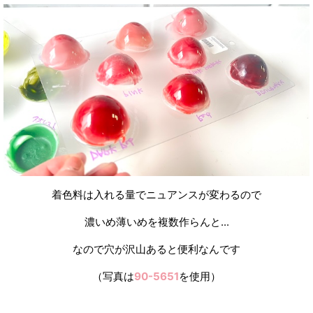
着色料は入れる量でニュアンスが変わるので
濃いめ薄いめを複数作らんと...
なので穴が沢山あると便利なんです
（写真は
90-5651
を使用）