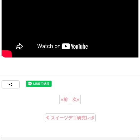
«
前
次
»
スイーツデコ研究レポ