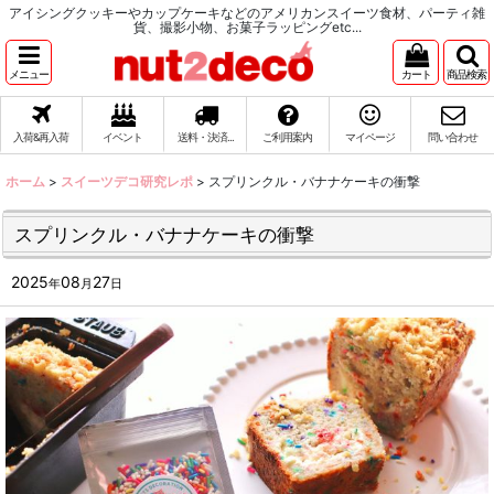
アイシングクッキーやカップケーキなどのアメリカンスイーツ食材、パーティ雑
貨、撮影小物、お菓子ラッピングetc...
メニュー
カート
商品検索
入荷&再入荷
イベント
送料・決済...
ご利用案内
マイページ
問い合わせ
ホーム
>
スイーツデコ研究レポ
>
スプリンクル・バナナケーキの衝撃
スプリンクル・バナナケーキの衝撃
2025
08
27
年
月
日