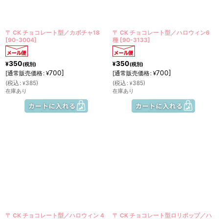
絞り込む
〒 CK チョコレート型／カボチャ18
〒 CK チョコレート型／ハロウィン6
[
90-3004
]
種
[
90-3133
]
350
350
¥
¥
(税別)
(税別)
700
]
700
]
[
通常販売価格
:
[
通常販売価格
:
¥
¥
(
税込
:
385
)
(
税込
:
385
)
¥
¥
在庫あり
在庫あり
〒 CK チョコレート型／ハロウィン 4
〒 CK チョコレート型ロリポップ／ハ