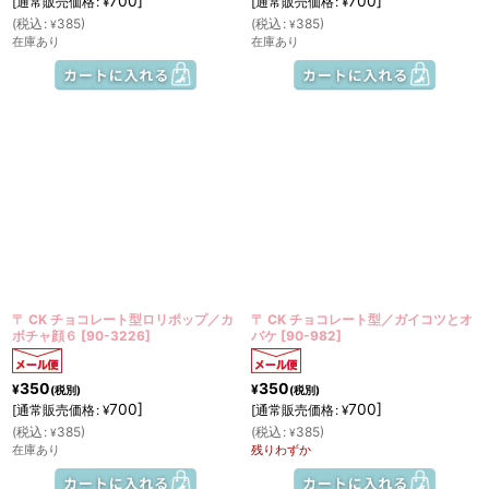
700
]
700
]
[
通常販売価格
:
[
通常販売価格
:
¥
¥
(
税込
:
385
)
(
税込
:
385
)
¥
¥
在庫あり
在庫あり
〒 CK チョコレート型ロリポップ／カ
〒 CK チョコレート型／ガイコツとオ
ボチャ顔６
[
90-3226
]
バケ
[
90-982
]
350
350
¥
¥
(税別)
(税別)
700
]
700
]
[
通常販売価格
:
[
通常販売価格
:
¥
¥
(
税込
:
385
)
(
税込
:
385
)
¥
¥
在庫あり
残りわずか