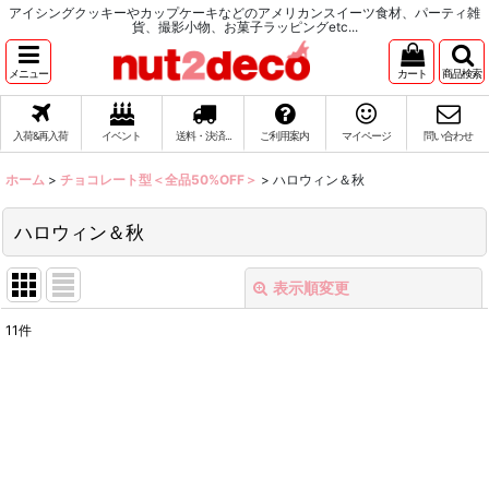
アイシングクッキーやカップケーキなどのアメリカンスイーツ食材、パーティ雑
貨、撮影小物、お菓子ラッピングetc...
メニュー
カート
商品検索
入荷&再入荷
イベント
送料・決済...
ご利用案内
マイページ
問い合わせ
ホーム
>
チョコレート型＜全品50%OFF＞
>
ハロウィン＆秋
ハロウィン＆秋
表示順変更
閉じる
11
件
表示数
:
在庫あり
並び順
: