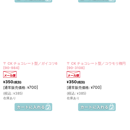
〒 CK チョコレート型／ガイコツ6
〒 CK チョコレート型／コウモリ楕円
[
90-984
]
[
90-3108
]
350
350
¥
¥
(税別)
(税別)
700
]
700
]
[
通常販売価格
:
[
通常販売価格
:
¥
¥
(
税込
:
385
)
(
税込
:
385
)
¥
¥
在庫あり
在庫あり