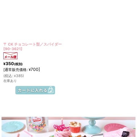
〒 CK チョコレート型／スパイダー
[
90-3621
]
350
¥
(税別)
700
]
[
通常販売価格
:
¥
(
税込
:
385
)
¥
在庫あり