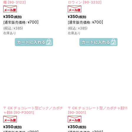
種
[
90-3122
]
ロウィン
[
90-3232
]
350
350
¥
¥
(税別)
(税別)
700
]
700
]
[
通常販売価格
:
[
通常販売価格
:
¥
¥
(
税込
:
385
)
(
税込
:
385
)
¥
¥
在庫あり
在庫あり
〒 CK チョコレート型ピック／カボチ
〒 CK チョコレート型／カボチャ顔11
ャ顔8
[
90-P3001
]
[
90-3001
]
350
350
¥
¥
(税別)
(税別)