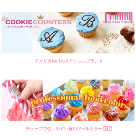
LIFE雑貨＆ツール
植物
昆虫
犬猫＆骨
アメリカNo.1のステンシルブランド
小動物
アニマル
ファンタジー
トラベル
乗物
英字＆数字
チューブで使いやすい食用ジェルカラー 🇮🇹