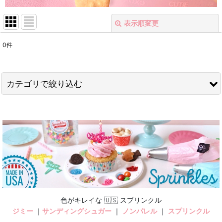
表示順変更
閉じる
0
件
表示数
:
在庫あり
カテゴリで絞り込む
並び順
:
クッキー型＜売り尽くしSALE＞ (全商品)
絞り込む
ファッション
キッチン＆フード
LOVE
ベビー
色がキレイな 🇺🇸 スプリンクル
ジミー
｜
サンディングシュガー
｜
ノンパレル
｜
スプリンクル
ジンジャーマン＆ピープル