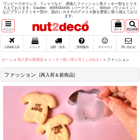
ワンピースやドレス、Tシャツなど、洒落たファッション系クッキー型をとりそ
ろえております。Stadter、BIRKMANN（バークマン）、Wilton（ウィルトン）
などブランドクッキー型や、面白いカタチのアメリカ製を豊富に取り揃えており
ます。
メニュー
カート
商品検索
入荷&再入荷
イベント
送料・決済...
ご利用案内
マイページ
問い合わせ
ホーム
>
再入荷＆新商品
>
クッキー型＜売り尽くしSALE＞
>
ファッション
ファッション
[
再入荷＆新商品
]