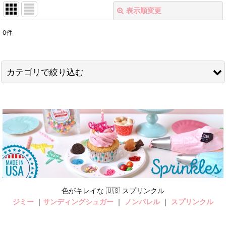
表示順変更
閉じる
0
件
表示数
:
在庫あり
カテゴリで絞り込む
並び順
:
クッキー型＜売り尽くしSALE＞ (全商品)
絞り込む
ファッション
キッチン＆フード
LOVE
ベビー
色がキレイな 🇺🇸 スプリンクル
ジミー
｜
サンディングシュガー
｜
ノンパレル
｜
スプリンクル
ジンジャーマン＆ピープル