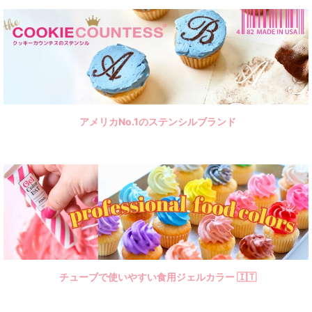
LIFE雑貨＆ツール
植物
昆虫
犬猫＆骨
アメリカNo.1のステンシルブランド
小動物
アニマル
ファンタジー
トラベル
乗物
英字＆数字
チューブで使いやすい食用ジェルカラー 🇮🇹
ベーシック