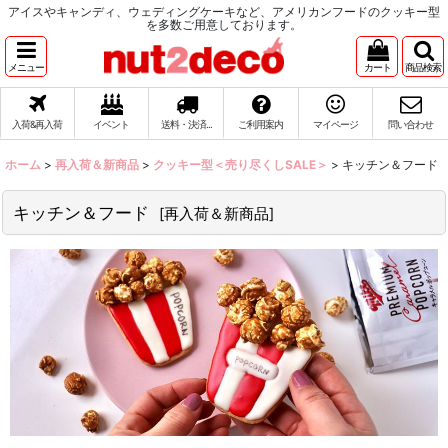
アイスやキャンディ、ウェディングケーキなど、アメリカンフードのクッキー型
を多数ご用意しております。
メニュー
カート
商品検索
入荷&再入荷
イベント
送料・決済...
ご利用案内
マイページ
問い合わせ
ホーム
>
再入荷＆新商品
>
クッキー型＜売り尽くしSALE＞
>
キッチン＆フード
キッチン＆フード
[
再入荷＆新商品
]