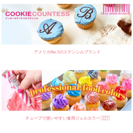
LIFE雑貨＆ツール
植物
昆虫
犬猫＆骨
アメリカNo.1のステンシルブランド
小動物
アニマル
ファンタジー
トラベル
乗物
英字＆数字
チューブで使いやすい食用ジェルカラー 🇮🇹
ベーシック