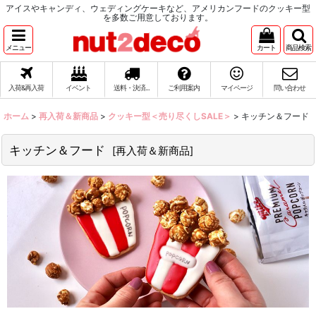
アイスやキャンディ、ウェディングケーキなど、アメリカンフードのクッキー型
を多数ご用意しております。
メニュー
カート
商品検索
入荷&再入荷
イベント
送料・決済...
ご利用案内
マイページ
問い合わせ
ホーム
>
再入荷＆新商品
>
クッキー型＜売り尽くしSALE＞
>
キッチン＆フード
キッチン＆フード
[
再入荷＆新商品
]