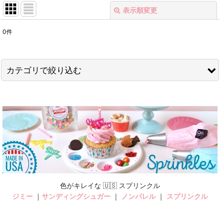
表示順変更
閉じる
0
件
表示数
:
在庫あり
カテゴリで絞り込む
並び順
:
クッキー型＜売り尽くしSALE＞ (全商品)
絞り込む
ファッション
キッチン＆フード
LOVE
ベビー
色がキレイな 🇺🇸 スプリンクル
ジミー
｜
サンディングシュガー
｜
ノンパレル
｜
スプリンクル
ジンジャーマン＆ピープル