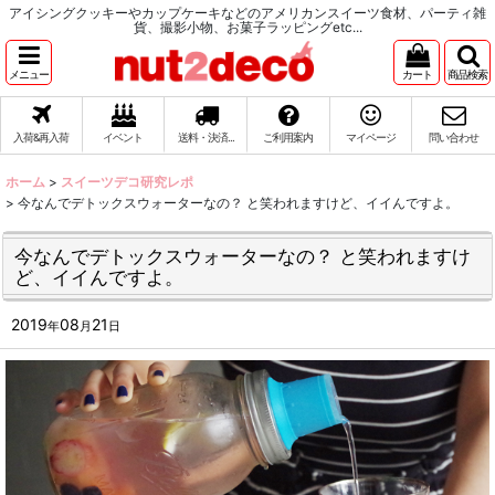
アイシングクッキーやカップケーキなどのアメリカンスイーツ食材、パーティ雑
貨、撮影小物、お菓子ラッピングetc...
メニュー
カート
商品検索
入荷&再入荷
イベント
送料・決済...
ご利用案内
マイページ
問い合わせ
ホーム
>
スイーツデコ研究レポ
>
今なんでデトックスウォーターなの？ と笑われますけど、イイんですよ。
今なんでデトックスウォーターなの？ と笑われますけ
ど、イイんですよ。
2019
08
21
年
月
日