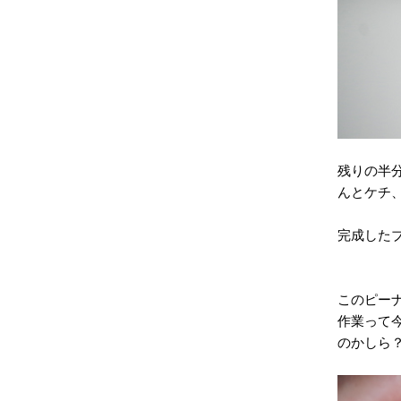
残りの半
んとケチ
完成したブ
このピー
作業って
のかしら