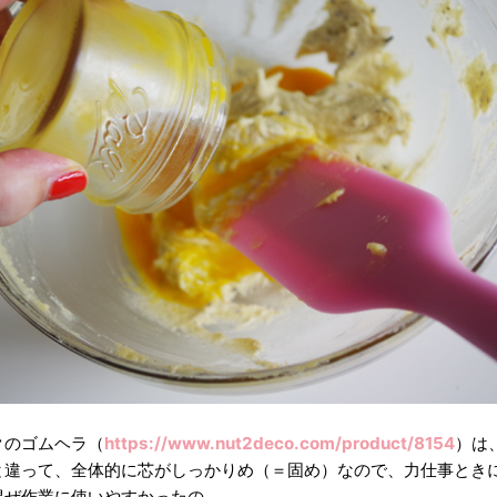
クのゴムヘラ（
https://www.nut2deco.com/product/8154
）は
と違って、全体的に芯がしっかりめ（＝固め）なので、力仕事とき
混ぜ作業に使いやすかったの。