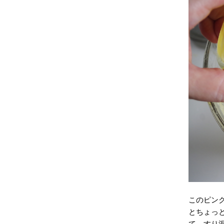
このピン
とちょっ
て、すり