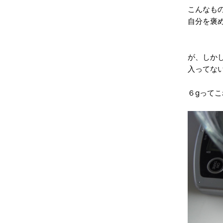
こんなも
自分を褒
が、しか
入ってない
６gって