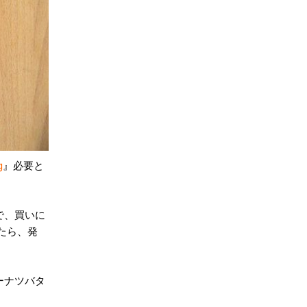
g
』必要と
で、買いに
たら、発
ーナツバタ