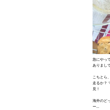
急にやっ
ありましてね
こちとら
走るか？
見！
海外のど
ー...