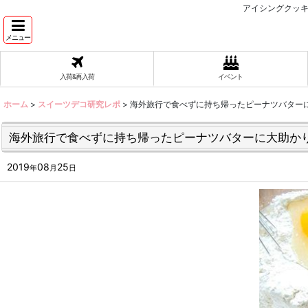
アイシングクッキ
メニュー
入荷&再入荷
イベント
ホーム
>
スイーツデコ研究レポ
>
海外旅行で食べずに持ち帰ったピーナツバター
海外旅行で食べずに持ち帰ったピーナツバターに大助かり
2019
08
25
年
月
日