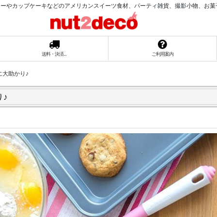
ーやカップケーキなどのアメリカンスイーツ食材、パーティ雑貨、撮影小物、お菓子ラッ
送料・決済...
ご利用案内
に大助かり♪
♪