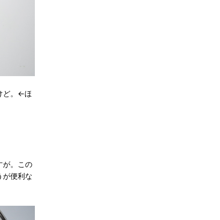
けど。←ほ
すが。この
うが便利な