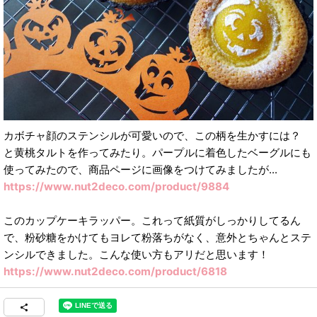
カボチャ顔のステンシルが可愛いので、この柄を生かすには？
と黄桃タルトを作ってみたり。パープルに着色したベーグルにも
使ってみたので、商品ページに画像をつけてみましたが...
https://www.nut2deco.com/product/9884
このカップケーキラッパー。これって紙質がしっかりしてるん
で、粉砂糖をかけてもヨレて粉落ちがなく、意外とちゃんとステ
ンシルできました。こんな使い方もアリだと思います！
https://www.nut2deco.com/product/6818