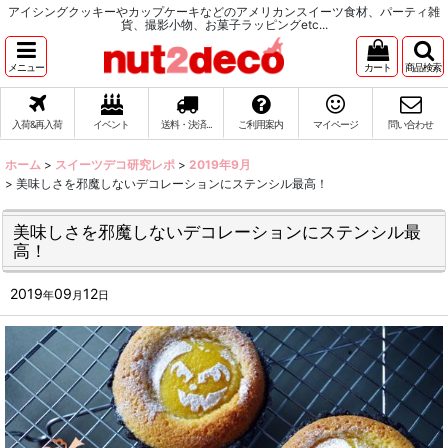
アイシングクッキーやカップケーキなどのアメリカンスイーツ食材、パーティ雑
貨、撮影小物、お菓子ラッピングetc...
メニュー
カート
商品検索
入荷&再入荷
イベント
送料・決済...
ご利用案内
マイページ
問い合わせ
ホーム
>
スイーツデコ研究レポ
>
2019年9月
>
美味しさを邪魔しないデコレーションにステンシル最高！
美味しさを邪魔しないデコレーションにステンシル最
高！
2019
09
12
年
月
日