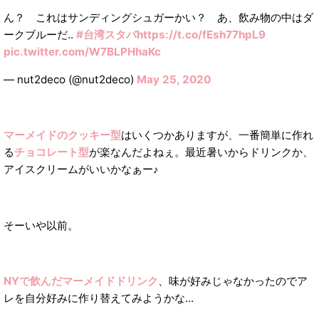
ん？ これはサンディングシュガーかい？ あ、飲み物の中はダ
ークブルーだ..
#台湾スタバ
https://t.co/fEsh77hpL9
pic.twitter.com/W7BLPHhaKc
— nut2deco (@nut2deco)
May 25, 2020
マーメイドのクッキー型
はいくつかありますが、一番簡単に作れ
る
チョコレート型
が楽なんだよねぇ。最近暑いからドリンクか、
アイスクリームがいいかなぁー♪
そーいや以前。
NYで飲んだマーメイドドリンク
、味が好みじゃなかったのでア
レを自分好みに作り替えてみようかな...