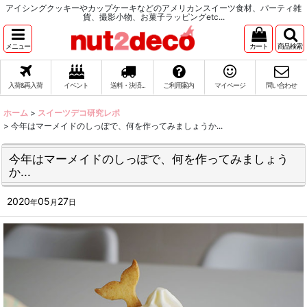
アイシングクッキーやカップケーキなどのアメリカンスイーツ食材、パーティ雑
貨、撮影小物、お菓子ラッピングetc...
メニュー
カート
商品検索
入荷&再入荷
イベント
送料・決済...
ご利用案内
マイページ
問い合わせ
ホーム
>
スイーツデコ研究レポ
>
今年はマーメイドのしっぽで、何を作ってみましょうか...
今年はマーメイドのしっぽで、何を作ってみましょう
か...
2020
05
27
年
月
日