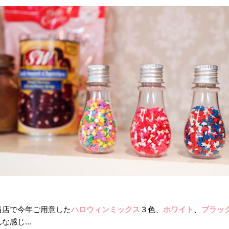
当店で今年ご用意した
ハロウィンミックス
３色、
ホワイト
、
ブラッ
な感じ...