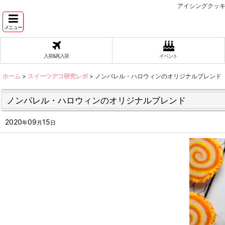
アイシングクッキ
メニュー
入荷&再入荷
イベント
ホーム
>
スイーツデコ研究レポ
>
ノンパレル・ハロウィンのオリジナルブレンド
ノンパレル・ハロウィンのオリジナルブレンド
2020
09
15
年
月
日