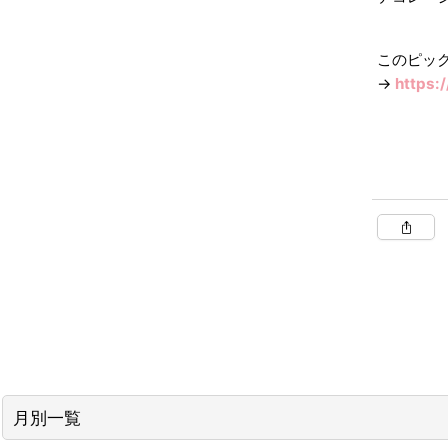
このピッ
→
https:
月別一覧