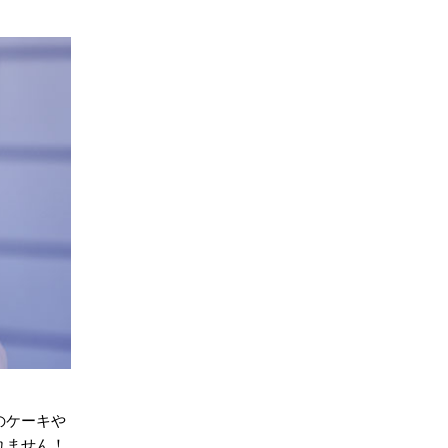
のケーキや
れません！