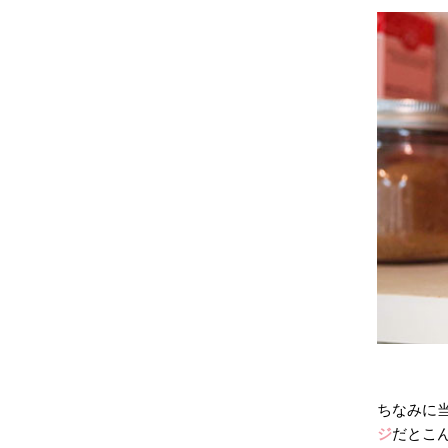
ちなみに
ジ
だとこん