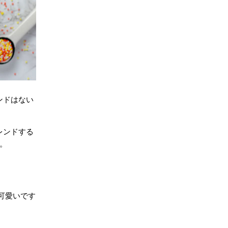
ンドはない
レンドする
。
可愛いです