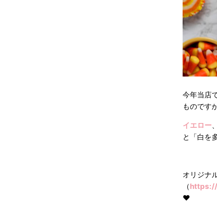
今年当店
ものですから
イエロー
と「白を
オリジナ
（
https:
❤︎