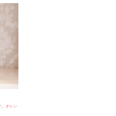
ク
、
オレン