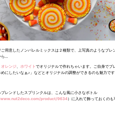
でご用意したノンパレルミックスは２種類で、上写真のようなブレ
...
、
オレンジ
、
ホワイト
でオリジナルで作れちゃいます。ご自身でブ
多めにしたいなぁ♪」などとオリジナルの調整ができるのも魅力です
ルブレンドしたスプリンクルは、こんな風に小さなボトル
//www.nut2deco.com/product/9634
）に入れて飾っておくのも