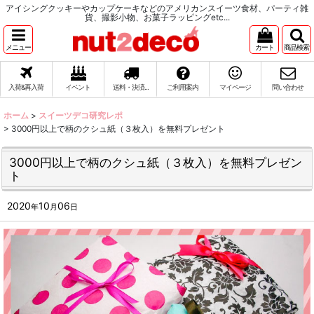
アイシングクッキーやカップケーキなどのアメリカンスイーツ食材、パーティ雑
貨、撮影小物、お菓子ラッピングetc...
メニュー
カート
商品検索
入荷&再入荷
イベント
送料・決済...
ご利用案内
マイページ
問い合わせ
ホーム
>
スイーツデコ研究レポ
>
3000円以上で柄のクシュ紙（３枚入）を無料プレゼント
3000円以上で柄のクシュ紙（３枚入）を無料プレゼン
ト
2020
10
06
年
月
日