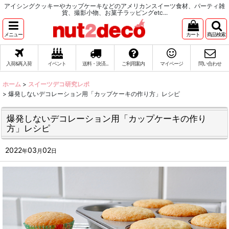
アイシングクッキーやカップケーキなどのアメリカンスイーツ食材、パーティ雑
貨、撮影小物、お菓子ラッピングetc...
メニュー
カート
商品検索
入荷&再入荷
イベント
送料・決済...
ご利用案内
マイページ
問い合わせ
ホーム
>
スイーツデコ研究レポ
>
爆発しないデコレーション用「カップケーキの作り方」レシピ
爆発しないデコレーション用「カップケーキの作り
方」レシピ
2022
03
02
年
月
日