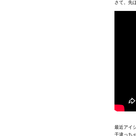
さて。先
最近アイ
干違っちゃ