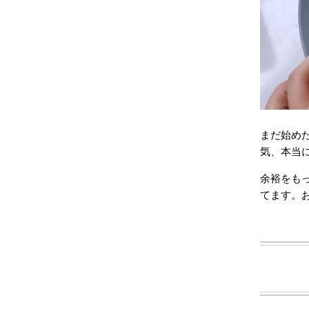
まだ始め
気、本当に
余裕をも
てます。