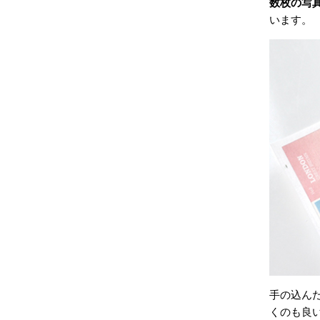
数枚の写真
います。
手の込ん
くのも良