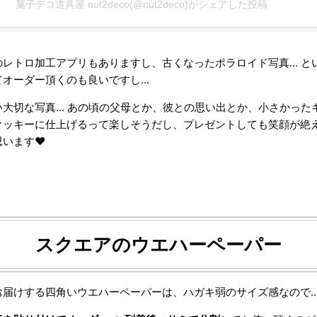
菓子デコ道具屋 nut2deco(@nut2deco)がシェアした投稿
レトロ加工アプリもありますし、古くなったポラロイド写真... と
オーダー頂くのも良いですし...
大切な写真... あの頃の父母とか、彼との思い出とか、小さかった
クッキーに仕上げるって楽しそうだし、プレゼントしても笑顔が絶
います❤︎
スクエアのウエハーペーパー
届けする四角いウエハーペーパーは、ハガキ弱のサイズ感なので..