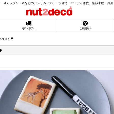
ーやカップケーキなどのアメリカンスイーツ食材、パーティ雑貨、撮影小物、お菓子ラッ
送料・決済...
ご利用案内
れます❤︎
︎