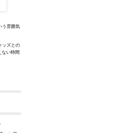
いう雰囲気
キッズとの
えない時間
.