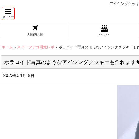
アイシングクッキ
メニュー
入荷&再入荷
イベント
ホーム
>
スイーツデコ研究レポ
>
ポラロイド写真のようなアイシングクッキーも作
ポラロイド写真のようなアイシングクッキーも作れます❤
2022
04
18
年
月
日