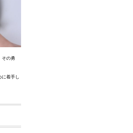
、その勇
めに着手し