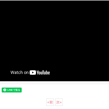
«
前
次
»