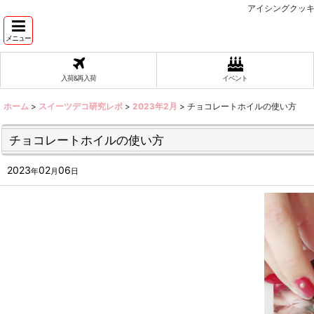
アイシングクッキ
メニュー
入荷&再入荷
イベント
ホーム
>
スイーツデコ研究レポ
>
2023年2月
>
チョコレートホイルの使い方
チョコレートホイルの使い方
2023
02
06
年
月
日