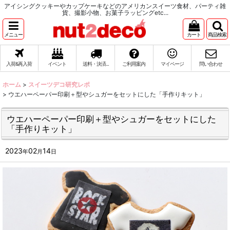
アイシングクッキーやカップケーキなどのアメリカンスイーツ食材、パーティ雑
貨、撮影小物、お菓子ラッピングetc...
メニュー
カート
商品検索
入荷&再入荷
イベント
送料・決済...
ご利用案内
マイページ
問い合わせ
ホーム
>
スイーツデコ研究レポ
>
ウエハーペーパー印刷＋型やシュガーをセットにした「手作りキット」
ウエハーペーパー印刷＋型やシュガーをセットにした
「手作りキット」
2023
02
14
年
月
日