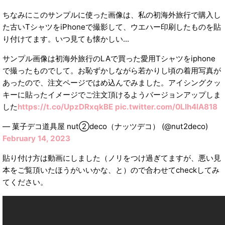
ちなみにこのサンプルに使った画像は、私の初海外旅行で購入し
た古いTシャツをiPhoneで撮影して、ウエハー印刷したものを貼
り付けてます。いつ見ても懐かしい...
サンプル画像は初海外旅行のLAで買った愛用Tシャツをiphone
で撮ったものでして。お恥ずかしながら若かりし頃の着用写真が
あったので、注文ページではめ込んでみました。アイシングクッ
キーに貼ったイメージでご注文頂けるようバージョンアップしま
した
https://t.co/UpzDRxqkBE
pic.twitter.com/0LIh4lA818
— 菓子デコ道具屋 nut②deco（ナッツデコ） (@nut2deco)
February 14, 2023
貼り付け方は動画にしました（ノリをつけ過ぎてますが、悪い見
本をご覧頂いたほうがいいかな、と）ので合わせてcheckしてみ
てください。