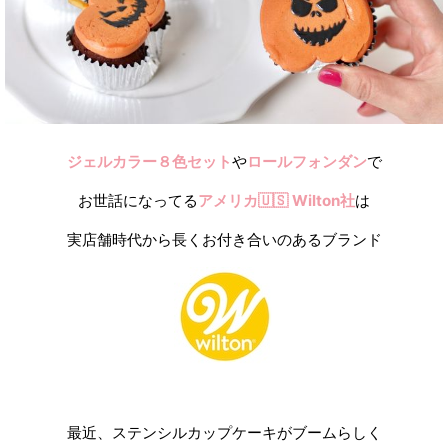
ジェルカラー８色セット
や
ロールフォンダン
で
お世話になってる
アメリカ🇺🇸 Wilton社
は
実店舗時代から長くお付き合いのあるブランド
最近、ステンシルカップケーキがブームらしく