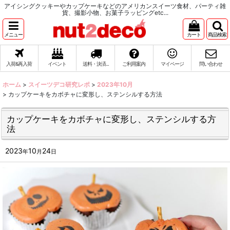
アイシングクッキーやカップケーキなどのアメリカンスイーツ食材、パーティ雑
貨、撮影小物、お菓子ラッピングetc...
メニュー
カート
商品検索
入荷&再入荷
イベント
送料・決済...
ご利用案内
マイページ
問い合わせ
ホーム
>
スイーツデコ研究レポ
>
2023年10月
>
カップケーキをカボチャに変形し、ステンシルする方法
カップケーキをカボチャに変形し、ステンシルする方
法
2023
10
24
年
月
日