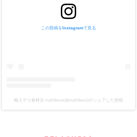
この投稿をInstagramで見る
輸入デコ食材店 nut2deco(@nut2deco)がシェアした投稿