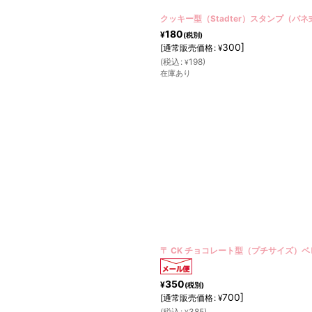
クッキー型（Stadter）スタンプ（バ
180
¥
(税別)
300
]
[
通常販売価格
:
¥
(
税込
:
198
)
¥
在庫あり
〒 CK チョコレート型（プチサイズ）
350
¥
(税別)
700
]
[
通常販売価格
:
¥
(
税込
:
385
)