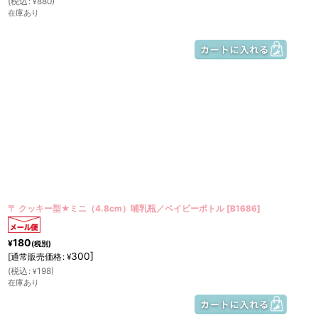
(
税込
:
880
)
¥
在庫あり
〒 クッキー型★ミニ（4.8cm）哺乳瓶／ベイビーボトル
[
B1686
]
180
¥
(税別)
300
]
[
通常販売価格
:
¥
(
税込
:
198
)
¥
在庫あり