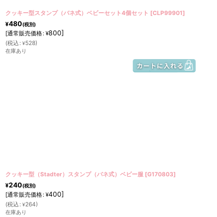
クッキー型スタンプ（バネ式）ベビーセット4個セット
[
CLP99901
]
480
¥
(税別)
800
]
[
通常販売価格
:
¥
(
税込
:
528
)
¥
在庫あり
クッキー型（Stadter）スタンプ（バネ式）ベビー服
[
G170803
]
240
¥
(税別)
400
]
[
通常販売価格
:
¥
(
税込
:
264
)
¥
在庫あり