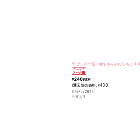
〒 クッキー型／赤ちゃんのおしゃぶり
[
240
¥
(税別)
400
]
[
通常販売価格
:
¥
(
税込
:
264
)
¥
在庫あり