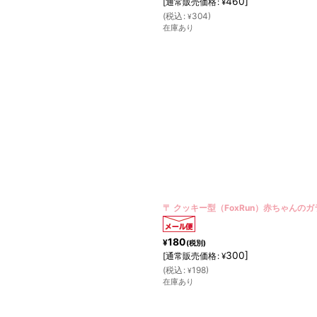
460
]
[
通常販売価格
:
¥
(
税込
:
304
)
¥
在庫あり
〒 クッキー型（FoxRun）赤ちゃんの
180
¥
(税別)
300
]
[
通常販売価格
:
¥
(
税込
:
198
)
¥
在庫あり