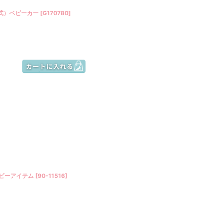
ネ式）ベビーカー
[
G170780
]
ベビーアイテム
[
90-11516
]