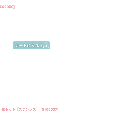
502050
]
ビー服セット【ステンレス】
[
N106657
]