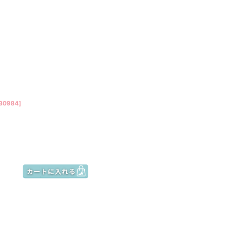
B0984
]