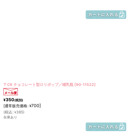
〒CK チョコレート型ロリポップ／哺乳瓶
[
90-11522
]
350
¥
(税別)
700
]
[
通常販売価格
:
¥
(
税込
:
385
)
¥
在庫あり