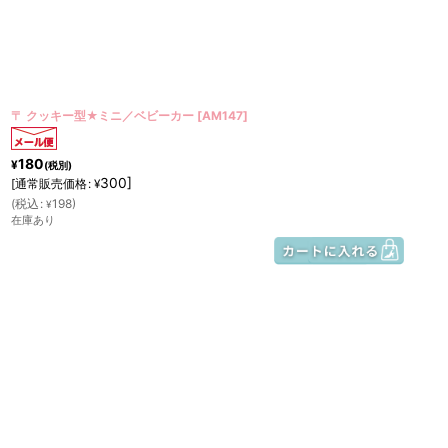
〒 クッキー型★ミニ／ベビーカー
[
AM147
]
180
¥
(税別)
300
]
[
通常販売価格
:
¥
(
税込
:
198
)
¥
在庫あり