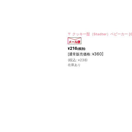
〒 クッキー型（Stadter）ベビーカー
[
216
¥
(税別)
360
]
[
通常販売価格
:
¥
(
税込
:
238
)
¥
在庫あり