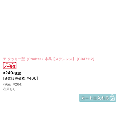
〒 クッキー型（Stadter）木馬【ステンレス】
[
G047112
]
240
¥
(税別)
400
]
[
通常販売価格
:
¥
(
税込
:
264
)
¥
在庫あり