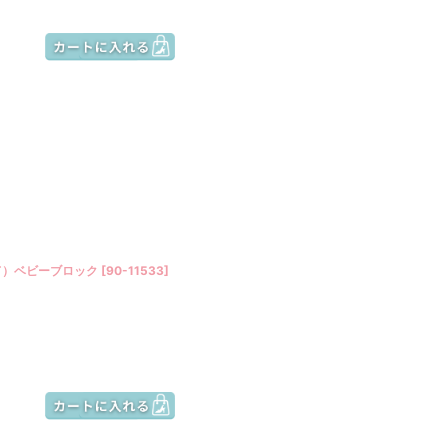
て）ベビーブロック
[
90-11533
]