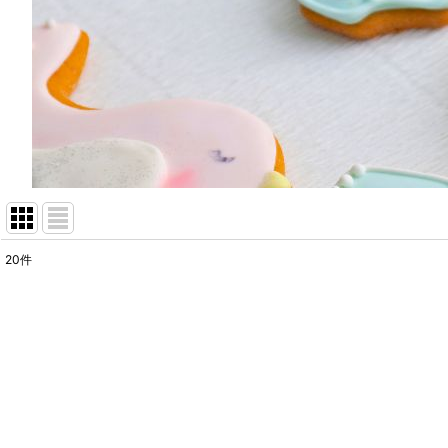
20
件
表示数
:
在庫あり
並び順
: