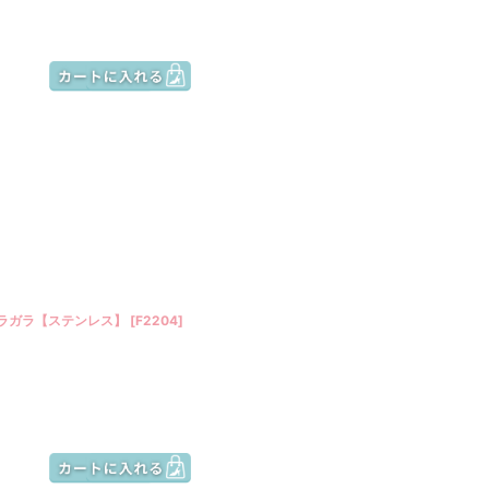
ガラガラ【ステンレス】
[
F2204
]