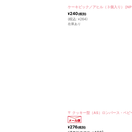
ケーキピック／アヒル（３個入り）
[
NP
240
¥
(税別)
(
税込
:
264
)
¥
在庫あり
〒 クッキー型（AS）ロンパース・ベ
276
¥
(税別)