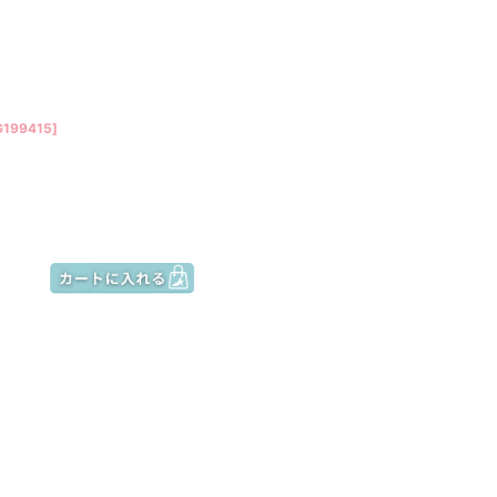
G199415
]