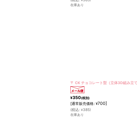
¥
在庫あり
〒 CK チョコレート型（立体3D組み立
350
¥
(税別)
700
]
[
通常販売価格
:
¥
(
税込
:
385
)
¥
在庫あり