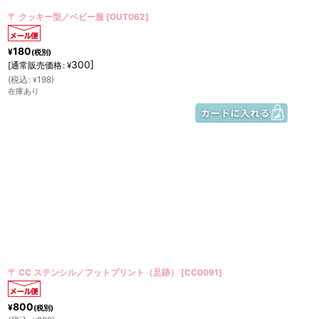
〒 クッキー型／ベビー服
[
OUT062
]
180
¥
(税別)
300
]
[
通常販売価格
:
¥
(
税込
:
198
)
¥
在庫あり
〒 CC ステンシル／フットプリント（足跡）
[
CC0091
]
800
¥
(税別)