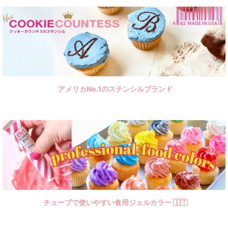
LIFE雑貨＆ツール
植物
昆虫
犬猫＆骨
アメリカNo.1のステンシルブランド
小動物
アニマル
ファンタジー
トラベル
乗物
英字＆数字
チューブで使いやすい食用ジェルカラー 🇮🇹
ベーシック