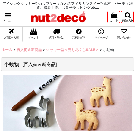
アイシングクッキーやカップケーキなどのアメリカンスイーツ食材、パーティ雑
貨、撮影小物、お菓子ラッピングetc...
メニュー
カート
商品検索
入荷&再入荷
イベント
送料・決済...
ご利用案内
マイページ
問い合わせ
ホーム
>
再入荷＆新商品
>
クッキー型＜売り尽くしSALE＞
>
小動物
小動物
[
再入荷＆新商品
]