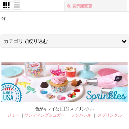
表示順変更
閉じる
0
件
表示数
:
在庫あり
カテゴリで絞り込む
並び順
:
クッキー型＜売り尽くしSALE＞ (全商品)
絞り込む
ファッション
キッチン＆フード
LOVE
ベビー
色がキレイな 🇺🇸 スプリンクル
ジミー
｜
サンディングシュガー
｜
ノンパレル
｜
スプリンクル
ジンジャーマン＆ピープル