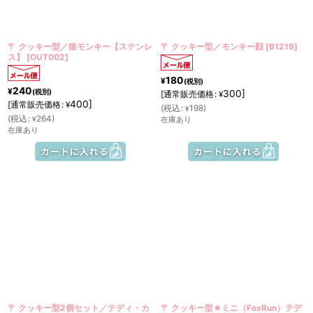
絞り込む
〒 クッキー型／猿モンキー【ステンレ
〒 クッキー型／モンキー顔
[
B1219
]
ス】
[
OUT002
]
180
¥
(税別)
240
¥
(税別)
300
]
[
通常販売価格
:
¥
400
]
[
通常販売価格
:
¥
(
税込
:
198
)
¥
(
税込
:
264
)
¥
在庫あり
在庫あり
〒 クッキー型2個セット／テディ・カ
〒 クッキー型★ミニ（FoxRun）テデ