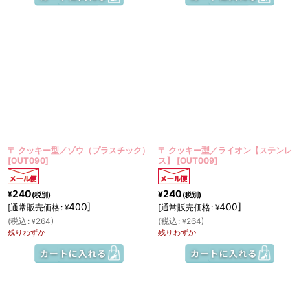
〒 クッキー型／ゾウ（プラスチック）
〒 クッキー型／ライオン【ステンレ
[
OUT090
]
ス】
[
OUT009
]
240
240
¥
¥
(税別)
(税別)
400
]
400
]
[
通常販売価格
:
[
通常販売価格
:
¥
¥
(
税込
:
264
)
(
税込
:
264
)
¥
¥
残りわずか
残りわずか