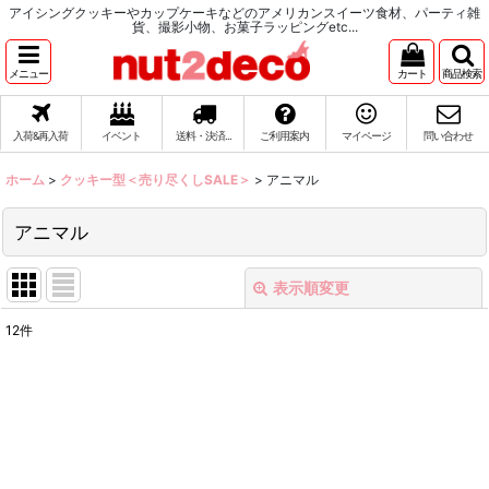
アイシングクッキーやカップケーキなどのアメリカンスイーツ食材、パーティ雑
貨、撮影小物、お菓子ラッピングetc...
メニュー
カート
商品検索
入荷&再入荷
イベント
送料・決済...
ご利用案内
マイページ
問い合わせ
ホーム
>
クッキー型＜売り尽くしSALE＞
>
アニマル
アニマル
表示順変更
閉じる
12
件
表示数
:
在庫あり
並び順
: