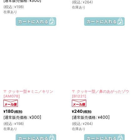
300
]
[
通常販売価格
:
¥
(
税込
:
264
)
¥
(
税込
:
198
)
¥
在庫あり
在庫あり
〒 クッキー型★ミニ／キリン
〒 クッキー型／鼻のあがったゾウ
[
AM078
]
[
B1221
]
180
240
¥
¥
(税別)
(税別)
300
]
400
]
[
通常販売価格
:
[
通常販売価格
:
¥
¥
(
税込
:
198
)
(
税込
:
264
)
¥
¥
在庫あり
在庫あり