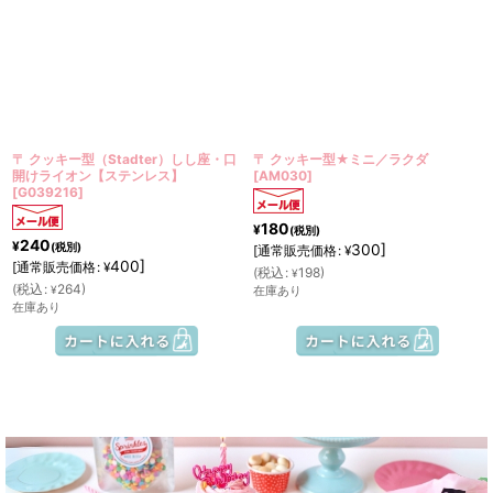
〒 クッキー型（Stadter）しし座・口
〒 クッキー型★ミニ／ラクダ
開けライオン【ステンレス】
[
AM030
]
[
G039216
]
180
¥
(税別)
240
¥
(税別)
300
]
[
通常販売価格
:
¥
400
]
[
通常販売価格
:
¥
(
税込
:
198
)
¥
(
税込
:
264
)
¥
在庫あり
在庫あり