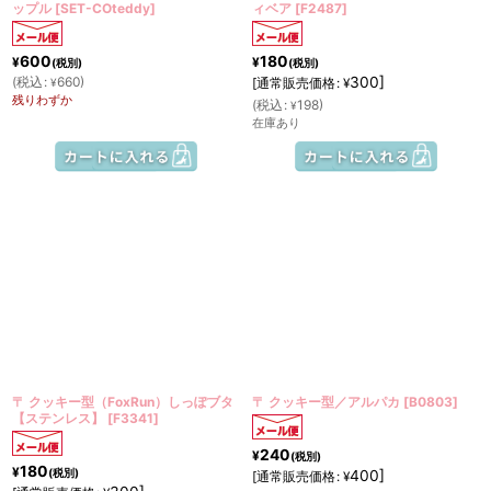
ップル
[
SET-COteddy
]
ィベア
[
F2487
]
600
180
¥
¥
(税別)
(税別)
(
税込
:
660
)
300
]
[
通常販売価格
:
¥
¥
残りわずか
(
税込
:
198
)
¥
在庫あり
〒 クッキー型（FoxRun）しっぽブタ
〒 クッキー型／アルパカ
[
B0803
]
【ステンレス】
[
F3341
]
240
¥
(税別)
180
¥
(税別)
400
]
[
通常販売価格
:
¥