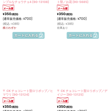
ンプルなチョウチョ4
[
90-13108
]
ト型／お花
[
90-5685
]
350
350
¥
¥
(税別)
(税別)
700
]
700
]
[
通常販売価格
:
[
通常販売価格
:
¥
¥
(
税込
:
385
)
(
税込
:
385
)
¥
¥
残りわずか
在庫あり
〒 CK チョコレート型ロリポップ／ヒ
〒 CK チョコレート型ロリポップ／デ
マワリ
[
90-13124
]
イジー
[
90-13125
]
350
350
¥
¥
(税別)
(税別)