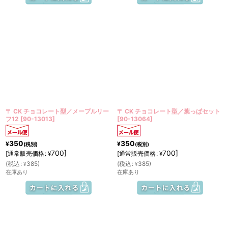
〒 CK チョコレート型／メープルリー
〒 CK チョコレート型／葉っぱセット
フ12
[
90-13013
]
[
90-13064
]
350
350
¥
¥
(税別)
(税別)
700
]
700
]
[
通常販売価格
:
[
通常販売価格
:
¥
¥
(
税込
:
385
)
(
税込
:
385
)
¥
¥
在庫あり
在庫あり