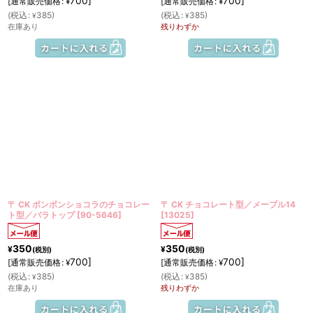
700
]
700
]
[
通常販売価格
:
[
通常販売価格
:
¥
¥
(
税込
:
385
)
(
税込
:
385
)
¥
¥
在庫あり
残りわずか
〒 CK ボンボンショコラのチョコレー
〒 CK チョコレート型／メープル14
ト型／バラトップ
[
90-5646
]
[
13025
]
350
350
¥
¥
(税別)
(税別)
700
]
700
]
[
通常販売価格
:
[
通常販売価格
:
¥
¥
(
税込
:
385
)
(
税込
:
385
)
¥
¥
在庫あり
残りわずか