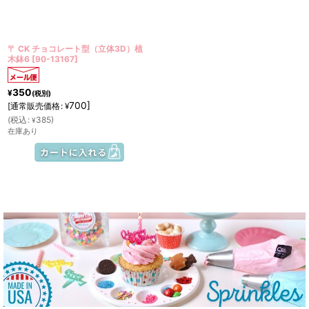
〒 CK チョコレート型（立体3D）植
木鉢6
[
90-13167
]
350
¥
(税別)
700
]
[
通常販売価格
:
¥
(
税込
:
385
)
¥
在庫あり