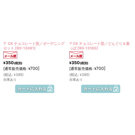
〒 CK チョコレート型／ガーデニング
〒CK チョコレート型／どんぐり＆葉
セット
[
90-13061
]
っぱ
[
90-13185
]
350
350
¥
¥
(税別)
(税別)
700
]
700
]
[
通常販売価格
:
[
通常販売価格
:
¥
¥
(
税込
:
385
)
(
税込
:
385
)
¥
¥
在庫あり
在庫あり