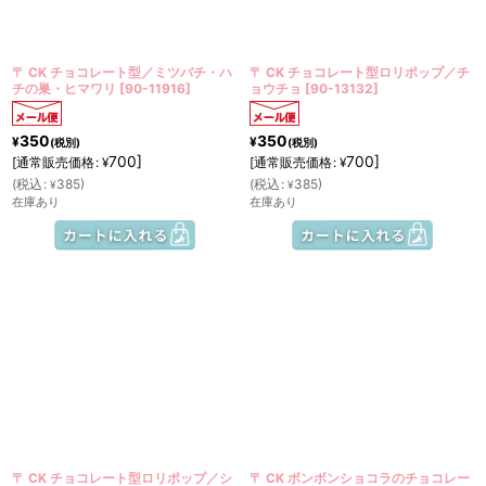
絞り込む
〒 CK チョコレート型／ミツバチ・ハ
〒 CK チョコレート型ロリポップ／チ
チの巣・ヒマワリ
[
90-11916
]
ョウチョ
[
90-13132
]
350
350
¥
¥
(税別)
(税別)
700
]
700
]
[
通常販売価格
:
[
通常販売価格
:
¥
¥
(
税込
:
385
)
(
税込
:
385
)
¥
¥
在庫あり
在庫あり
〒 CK チョコレート型ロリポップ／シ
〒 CK ボンボンショコラのチョコレー