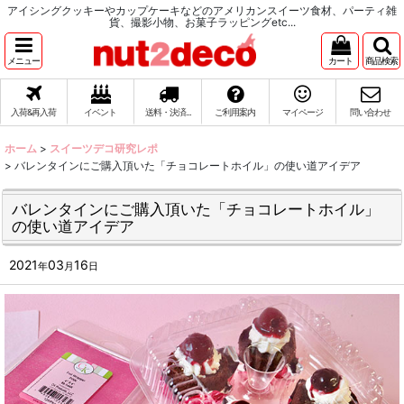
アイシングクッキーやカップケーキなどのアメリカンスイーツ食材、パーティ雑
貨、撮影小物、お菓子ラッピングetc...
メニュー
カート
商品検索
入荷&再入荷
イベント
送料・決済...
ご利用案内
マイページ
問い合わせ
ホーム
>
スイーツデコ研究レポ
>
バレンタインにご購入頂いた「チョコレートホイル」の使い道アイデア
バレンタインにご購入頂いた「チョコレートホイル」
の使い道アイデア
2021
03
16
年
月
日