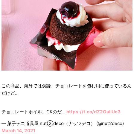
この商品、海外では勿論、チョコレートを包む用に使っているん
だけど...
チョコレートホイル、CKのだ...
https://t.co/dZ2OulIUc3
— 菓子デコ道具屋 nut②deco（ナッツデコ） (@nut2deco)
March 14, 2021