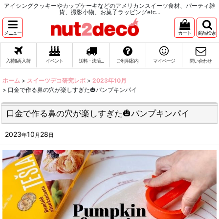
アイシングクッキーやカップケーキなどのアメリカンスイーツ食材、パーティ雑
貨、撮影小物、お菓子ラッピングetc...
メニュー
カート
商品検索
入荷&再入荷
イベント
送料・決済...
ご利用案内
マイページ
問い合わせ
ホーム
>
スイーツデコ研究レポ
>
2023年10月
>
口金で作る鼻の穴が楽しすぎた🎃パンプキンパイ
口金で作る鼻の穴が楽しすぎた🎃パンプキンパイ
2023
10
28
年
月
日